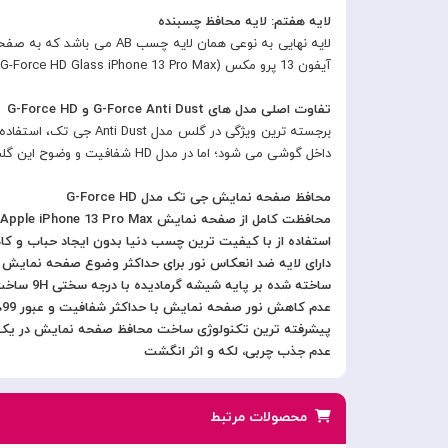
لایه هفتم: لایه محافظ چسبنده
لایه نهایی به نوعی همان
آیفون 13 پرو مکس (G-Tech G-Force HD Glass iPhone 13 Pro Max) تشکیل می دهند که از صفحه نمایش این گوشی به خوبی محافظت خواهند کرد.
تفاوت اصلی مدل های G-Force Anti Dust و G-Force HD
داخل گوشی می شود؛ اما در مدل HD شفافیت و وضوح این گلس ویژگی اصلی آن می باشد.
محافظ صفحه نمایش جی تک مدل G-Force HD
محافظت کامل از صفحه نمایش Apple iPhone 13 Pro Max
استفاده از با کیفیت ترین چسب دنیا بدون ایجاد حباب و کاه
دارای لایه ضد انعکاس نور برای حداکثر وضوع صفحه نمایش د
ساخته شده بر پایه شیشه گرمادیده با درجه سختی 9H ساخت شرکت ASAHI ژاپن
عدم کاهش نور صفحه نمایش با حداکثر شفافیت و عبور 99% نور صفحه نمایش
پیشرفته ترین تکنولوژی ساخت محافظ صفحه نمایش در ی
عدم جذب چربی، لکه و اثر انگشت
محصولات مرتبط