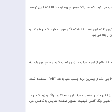
بنابراین با عبور 99% نور از گلس صفحه نمایش کریستالی فوق العاده شفاف را در اختیار خواهید داشت . همچنین عدم انعکاس نور از این سطح موجب می گردد که عمل تشخیص چهره توسط Face ID اپل توسط
م ترین نکته این است که شکستگی موجب خورد شدن شیشه و
ا بالا می برد.
ه مانع از ایجاد حباب در زمان نصب شود و همچنین باید به
این میزان حساسیت خصوصا برای تشخیص اثر انگشت توسط سنسور زیر صفحه نمایش حائز اهمیت می باشد. در ساخت محافظ صفحه نمایش HD جی تک از بهترین برند چسب دنیا با نام “َAB” استفاده شده
اثیر دارد و خاصیت دیگر آن عدم تغییر رنگ و زرد شدن در
 با تغییر رنگ گلس کیفیت تصویر صفحه نمایش را کاهش می