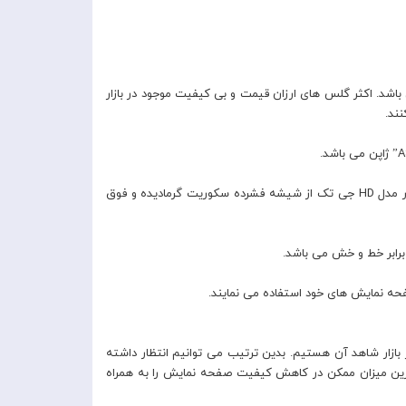
د. اکثر گلس های ارزان قیمت و بی کیفیت موجود در بازار
ند.
تفاوت اصلی گلس جی تک آیفون 13 پرو مکس (G-Tech G-Force HD Glass iPhone 13 Pro Max) با سایر گلس ها نیز شیشه آن می باشد؛ در مدل HD جی تک از شیشه فشرده سکوریت گرمادیده و فوق
ازار شاهد آن هستیم. بدین ترتیب می توانیم انتظار داشته
 ای، کمترین میزان ممکن در کاهش کیفیت صفحه نمایش را به همراه