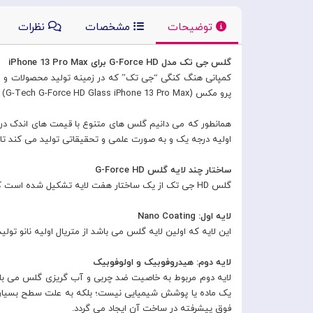
توضیحات
مشخصات
نظرات
گلس جی تک مدل G-Force HD برای iPhone 13 Pro Max
پرو مکس (G-Tech G-Force HD Glass iPhone 13 Pro Max) می باشد که به صورت مهندسی شده طراحی گردیده و کیفیت فوق العاده ای دارد.
اولیه درجه یک و به صورت علمی و تحقیقاتی تولید می کند تا کی
ساختار چند لایه گلس G-Force HD
گلس HD جی تک از یک ساختار هفت لایه تشکیل شده است که هر یک از این لایه ها ویژگی های منحصر به فردی را ایحاد نموده اند. ابتدا به ترتیب این لایه ها را بررسی می کنیم.
لایه اول: Nano Coating
این لایه که اولین لایه گلس می باشد از متریال اولیه نانو تولید شده است که فری
لایه دوم: هیدروفوبیک و اولوفوبیک
لایه دوم مربوط به خاصیت ضد چربی و آب گریزی گلس می باشد.
یک ماده یا پوشش شیمیایی نیست؛ بلکه به علت سطح بسیار 
فوق پیشرفته در ساخت آن ایجاد می گردد.