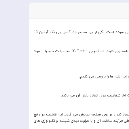
کمپانی هنگ کنگی “جی تک” که در زمینه تولید محصولات و لوازم جانبی پرمیوم فعالیت دارد، محصولات متنوعی را برای سری آیفون های 13 معرفی نموده است. یکی از این محصولات گلس جی تک آیفون 13
همانطور که می دانیم گلس های متنوع با قیمت های اندک در بازار موجود هستند که از متریال اولیه بازیافتی تولید شده اند و به طبع آن کیفیت نامطلوبی دارند؛ اما کمپانی “G-Tech” محصولات خود را از مواد
جاد شوره بر روی صفجه نمایش می گردد. این قابلیت در واقع
 فرآیند ساخت آن و با حرارت دیدن شیشه و تکنولوژی های