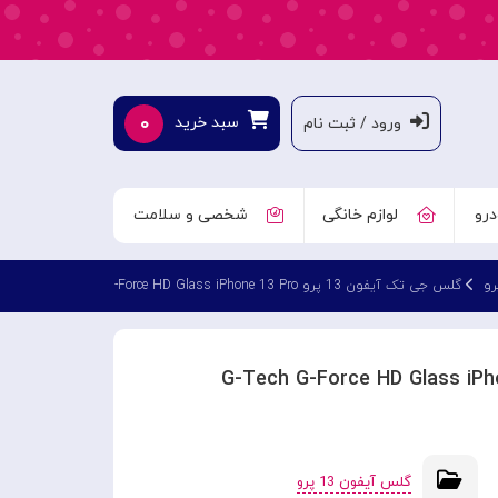
۰
سبد خرید
ورود / ثبت نام
درو
لوازم خانگی
شخصی و سلامت
گلس جی تک آیفون 13 پرو G-Tech G-Force HD Glass iPhone 13 Pro
گلس آیفون 13 پرو