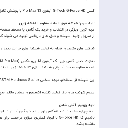
گلس G-Tech G-Force HD آیفون 13 Pro Max با پوشش کامل صفحه نمایش گوشی
لایه سوم: شیشه فوق العاده مقاوم ASAHI ژاپن
مهم ترین ویژگی در انتخاب و خرید یک گلس یا محافظ صفحه 
از متریال اولیه، شیشه و طلق های بازیافتی تولید می شوند 
شرکت های متعددی اقدام به تولید شیشه های حرارت دیده و ضد ضربه می نمایند. برترین ب
العاده مقاوم ساخت کمپانی شیشه سازی “ASAHI” ژاپن استفاده شده است.
این شیشه از استاندارد درجه سختی 9H (ASTM Hardness Scale) پیروی می کند که نشان دهنده بالاترین درجه سختی و مقاومت یک شیشه در برابر خط و خش می باشد.
عموم شرکت های برتر تولید کننده اکسسوری موبایل مانند اسپیگن کره جنوبی و پانزرگلس هم از
لایه چهارم: آنتی شاتل
لایه چهارم خاصیت ضد انعکاس نور و ایجاد رنگین کمان در ا
باشیم که G-Force HD با ایجاد کمترین م
داشته باشد.