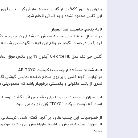
این گلس محدود نشده و به آسانی انجام شود.
لایه پنجم: خاصیت ضد انفجار
در هر حال محافظ های صفحه نمایش شیشه ای در برابر خمی
فرو رفتن در دست نگردد. در واقع این لایه با نگهداشتن شیشه ها
گلس جی تک مدل G-Force HD آیفون 13 پرو مکس فوق العاده شفاف
لایه ششم: استفاده از چسب با کیفیت AB TOYO
در نهایت آنچه گلس را بر روی سطح صفحه نمایش گوشی نگه می
قدری از بافت ملکولی و یکدستی برخوردار باشد که محدودیتی 
است که توسط شرکت “TOYO” ژاپن تولید می شود.
از خصوصیات این چسب علاوه بر آنچه گفته شده، کریستالی ف
اثر حرارت صفحه نمایش و اشعه ماورابنفش می باشد؛ موضوع
دهند.