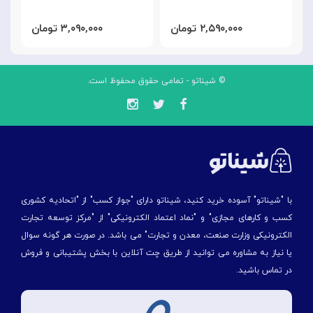
۲,۵۹۰,۰۰۰ تومان
۳,۰۹۰,۰۰۰ تومان
© شیناتو - تمامی حقوق محفوظ است.
با "شیناتو" آسوده خرید کنید، شیناتو دارای "جواز کسب" از "اتحادیه کشوری
کسب و کارهای مجازی" و "نماد اعتماد الکترونیکی" از "مركز توسعه تجارت
الكترونیكی وزارت صنعت، معدن و تجارت" می باشد. در صورت هر گونه سوال
یا نیاز به مشاوره می توانید از طریق چت آنلاین با بخش پشتیبانی و فروش
در تماس باشید.