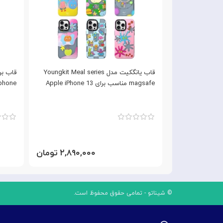
قاب YOUNGKIT یانگ کیت Apple iPhone
قاب یانگکیت مدل Youngkit Meal series
13 Roc
magsafe مناسب برای Apple iPhone 13
iphone مناسب برای  iPhone 13
۳,۰۹ تومان
۲,۸۹۰,۰۰۰ تومان
© شیناتو - تمامی حقوق محفوظ است.