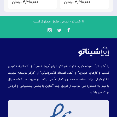
۳,۹۹۰,۰۰۰ تومان
۴,۲۹۰,۰۰۰ تومان
© شیناتو - تمامی حقوق محفوظ است.
با "شیناتو" آسوده خرید کنید، شیناتو دارای "جواز کسب" از "اتحادیه کشوری
کسب و کارهای مجازی" و "نماد اعتماد الکترونیکی" از "مركز توسعه تجارت
الكترونیكی وزارت صنعت، معدن و تجارت" می باشد. در صورت هر گونه سوال
یا نیاز به مشاوره می توانید از طریق چت آنلاین با بخش پشتیبانی و فروش
در تماس باشید.