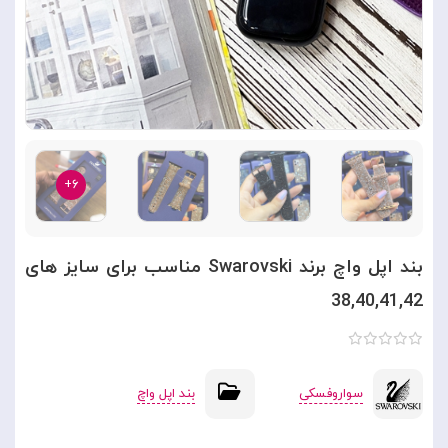
۶+
بند اپل واچ برند Swarovski مناسب برای سایز های
38,40,41,42
سواروفسکی
بند اپل واچ