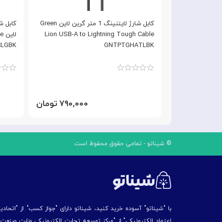
کابل شارژ تایپ سی به لایتنینگ 1 متر گرین
کابل شارژ لایتنینگ 1 متر گرین لاین Green
Green Lion U
Lion USB-A to Lightning Tough Cable
لا
LGBK
GNTPTGHATLBK
Tough C
۸۹۰,۰ تومان
۷۹۰,۰۰۰ تومان
© شیناتو - تمامی حقوق محفوظ است.
با "شیناتو" آسوده خرید کنید، شیناتو دارای "جواز کسب" از "اتحاد
اعتماد الکترونیکی" از "مركز توسعه تجارت الكترونیكی وزارت صنع