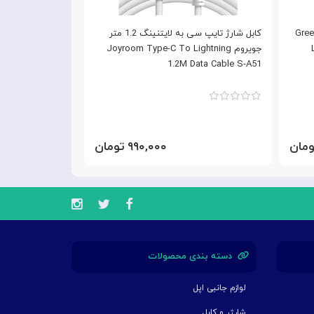
 لایتنینگ 1 متر گرین لاین Green
کابل شارژ تایپ سی به لایتنینگ 1.2 متر
جویروم Joyroom Type-C To Lightning
2M Data Cabel S-
A51
1.2M Data Cable S-A51
۹۹۰,۰۰۰ تومان
دسته بندی محصولات
لوازم جانبی اپل
شارژر و کابل