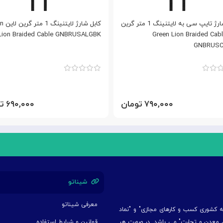
کابل شارژ تایپ سی به لایتنینگ 1 متر گرین
کابل شارژ
ین Green Lion Braided Cable
Lion Braided Cable GNBRUSALGBK
GNBRUSC
۷۹۰,۰۰۰ تومان
۶۹۰,۰۰۰ تومان
شیناتو
معرفی شیناتو
یه کشوری کسب و کارهای مجازی" و "نماد
ت، معدن و تجارت" می باشد. در صورت هر
قوانین و شرایط استفاده