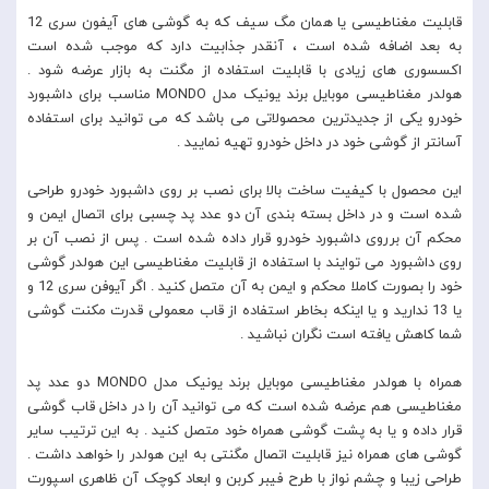
قابلیت مغناطیسی یا همان مگ سیف که به گوشی های آیفون سری 12
به بعد اضافه شده است ، آنقدر جذابیت دارد که موجب شده است
اکسسوری های زیادی با قابلیت استفاده از مگنت به بازار عرضه شود .
هولدر مغناطیسی موبایل برند یونیک مدل MONDO مناسب برای داشبورد
خودرو یکی از جدیدترین محصولاتی می باشد که می توانید برای استفاده
آسانتر از گوشی خود در داخل خودرو تهیه نمایید .
این محصول با کیفیت ساخت بالا برای نصب بر روی داشبورد خودرو طراحی
شده است و در داخل بسته بندی آن دو عدد پد چسبی برای اتصال ایمن و
محکم آن برروی داشبورد خودرو قرار داده شده است . پس از نصب آن بر
روی داشبورد می توایند با استفاده از قابلیت مغناطیسی این هولدر گوشی
خود را بصورت کاملا محکم و ایمن به آن متصل کنید . اگر آیوفن سری 12 و
یا 13 ندارید و یا اینکه بخاطر استفاده از قاب معمولی قدرت مکنت گوشی
شما کاهش یافته است نگران نباشید .
همراه با هولدر مغناطیسی موبایل برند یونیک مدل MONDO دو عدد پد
مغناطیسی هم عرضه شده است که می توانید آن را در داخل قاب گوشی
قرار داده و یا به پشت گوشی همراه خود متصل کنید . به این ترتیب سایر
گوشی های همراه نیز قابلیت اتصال مگنتی به این هولدر را خواهد داشت .
طراحی زیبا و چشم نواز با طرح فیبر کربن و ابعاد کوچک آن ظاهری اسپورت