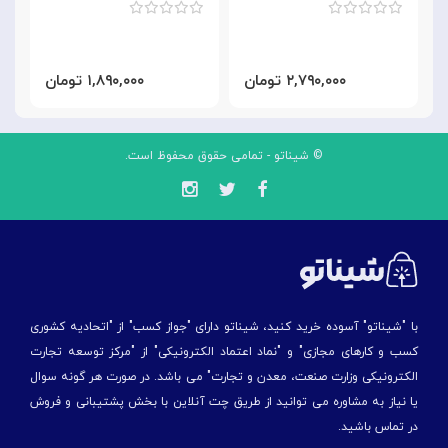
۲,۷۹۰,۰۰۰ تومان
۱,۸۹۰,۰۰۰ تومان
© شیناتو - تمامی حقوق محفوظ است.
با "شیناتو" آسوده خرید کنید، شیناتو دارای "جواز کسب" از "اتحادیه کشوری
کسب و کارهای مجازی" و "نماد اعتماد الکترونیکی" از "مركز توسعه تجارت
الكترونیكی وزارت صنعت، معدن و تجارت" می باشد. در صورت هر گونه سوال
یا نیاز به مشاوره می توانید از طریق چت آنلاین با بخش پشتیبانی و فروش
در تماس باشید.