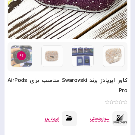
۶+
کاور ایرپادز برند Swarovski مناسب برای AirPods
Pro
سواروفسکی
ایرپاد پرو