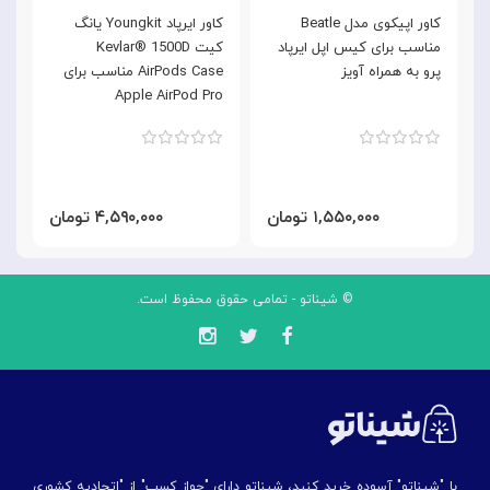
کاور اپیکوی مدل Beatle
کاور ایرپاد Youngkit یانگ
مناسب برای کیس اپل ایرپاد
کیت Kevlar® 1500D
م
پرو به همراه آویز
AirPods Case مناسب برای
پ
Apple AirPod Pro
۱,۵۵۰,۰۰۰ تومان
۴,۵۹۰,۰۰۰ تومان
© شیناتو - تمامی حقوق محفوظ است.
با "شیناتو" آسوده خرید کنید، شیناتو دارای "جواز کسب" از "اتحادیه کشوری