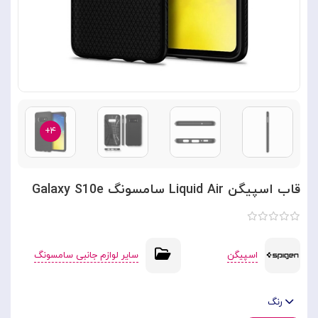
۴+
قاب اسپیگن Liquid Air سامسونگ Galaxy S10e
اسپیگن
سایر لوازم جانبی سامسونگ
رنگ