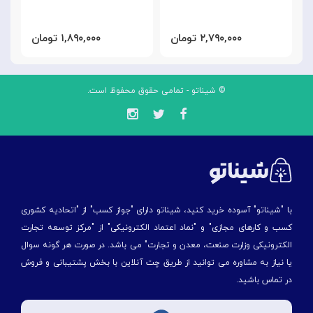
۲,۷۹۰,۰۰۰ تومان
۱,۸۹۰,۰۰۰ تومان
© شیناتو - تمامی حقوق محفوظ است.
با "شیناتو" آسوده خرید کنید، شیناتو دارای "جواز کسب" از "اتحادیه کشوری
کسب و کارهای مجازی" و "نماد اعتماد الکترونیکی" از "مركز توسعه تجارت
الكترونیكی وزارت صنعت، معدن و تجارت" می باشد. در صورت هر گونه سوال
یا نیاز به مشاوره می توانید از طریق چت آنلاین با بخش پشتیبانی و فروش
در تماس باشید.