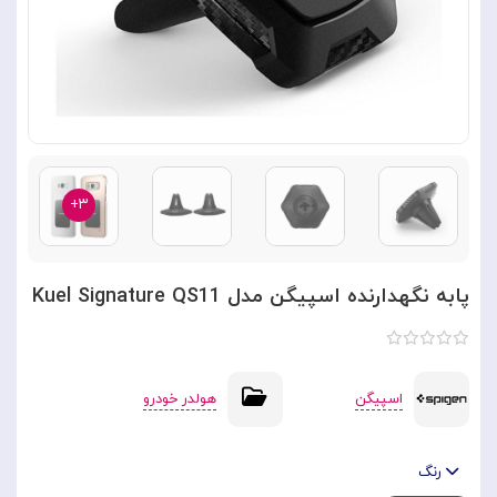
۳+
پابه نگهدارنده اسپیگن مدل Kuel Signature QS11
اسپیگن
هولدر خودرو
رنگ