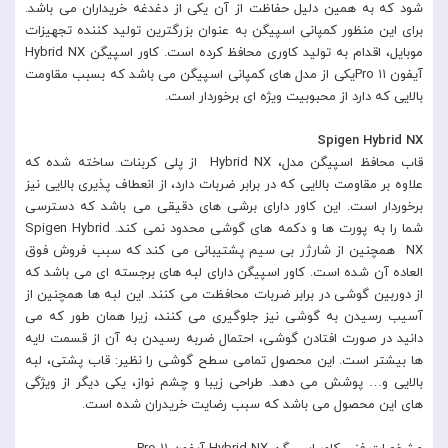
شود که به همین دلیل حفاظت از آن یکی از دغدغه خریداران می باشد.
برای این منظور کمپانی اسپیگن به عنوان بزرگترین تولید کننده تجهیزات
موبایل، اقدام به تولید کاوری محافظ کرده است. کاور اسپیگن Hybrid NX
آیفون ۱۱ Proیکی از مدل های کمپانی اسپیگن می باشد که بسبب مقاومت
بالایی که دارد از محبوبیت ویژه ای برخوردار است.
Spigen Hybrid NX
قاب محافظ اسپیگن مدل، Hybrid NX از پلی کربنات ساخته شده که
علاوه بر مقاومت بالایی که در برابر ضربات دارد، از انعطاف پذیری بالایی نیز
برخوردار است. این کاور دارای برشی های دقیقی می باشد که دسترسی
شما را به پورت ها و دکمه های گوشی محدود نمی کند. Spigen Hybrid
NX همچنین از شارژر بی سیم پشتیبانی می کند که سبب فروش فوق
العاده آن شده است. کاور اسپیگن دارای لبه های برجسته ای می باشد که
از دوربین گوشی در برابر ضربات محافظت می کنند. این لبه ها همچنین از
آسیب رسیدن به گوشی نیز جلوگیری می کنند، زیرا همان طور که می
دانید در صورت افتادن گوشی، احتمال ضربه رسیدن به آن از قسمت لایه
ها بیشتر است. این محصول تمامی سطح گوشی را نظیر: قاب پشتی، لبه
بالایی و… پوشش می دهد. طراحی زیبا و چشم نواز، یکی دیگر از ویژگی
های این محصول می باشد که سبب رضایت خریدران شده است.