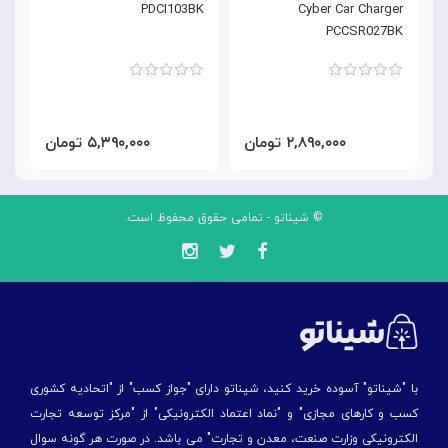
Cyber Car Charger
PDCI103BK
ک
PCCSR027BK
۲,۸۹۰,۰۰۰ تومان
۵,۳۹۰,۰۰۰ تومان
© شیناتو - تمامی حقوق محفوظ است.
با "شیناتو" آسوده خرید کنید، شیناتو دارای "جواز کسب" از "اتحادیه کشوری
کسب و کارهای مجازی" و "نماد اعتماد الکترونیکی" از "مركز توسعه تجارت
الكترونیكی وزارت صنعت، معدن و تجارت" می باشد. در صورت هر گونه سوال