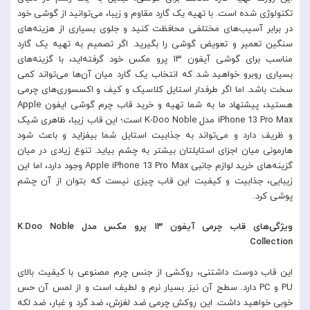
تکنولوژی شده است. با تهیه یک گارد مقاوم و زیبا، می‌توانید از گوشی خود
در برابر آسیب‌های مختلفی محافظت کنید و جلوی بسیاری از هزینه‌های
سنگین تعمیر و تعویض گوشی را بگیرید. اگر تصمیم به تهیه یک گارد
مناسب برای گوشی آیفون ۱۳ پرو مکس خود گرفته‌اید، با گزینه‌های
بسیاری روبرو خواهید شد که انتخاب یک گارد میان آن‌ها می‌تواند کمی
سخت باشد. اما اگر طرفدار استایل کلاسیک و کیف و اکسسوری‌های چرمی
هستید، پیشنهاد ما به شما تهیه و خرید قاب چرم گوشی ایفون Apple
iPhone 13 Pro Max مدل K-Doo Noble است؛ این قاب زیبا، ظاهری شیک
و ظریف دارد و می‌تواند به جذابیت استایل شما بیفزاید و باعث شود
هارمونی میان اجزای استایلتان بیشتر به چشم بیاید. تنوع زیادی در میان
گزینه‌های خرید لوازم جانبی Apple iPhone 13 Pro Max وجود دارد، اما این
زیبایی، جذابیت و کیفیت این قاب چیزی نیست که بتوان از آن چشم
پوشی کرد.
ویژگی‌های قاب چرمی آیفون ۱۳ پرو مکس مدل K.Doo Noble
Collection
این قاب دوست داشتنی، روکشی از جنس چرم مصنوعی با کیفیت بالای
PU و PC دارد. سطح آن نیز بسیار نرم و لطیف است و از لمس آن حس
خوبی خواهید داشت. این روکش چرمی ضد لغزش، ضد گرد و غبار، ضد لکه