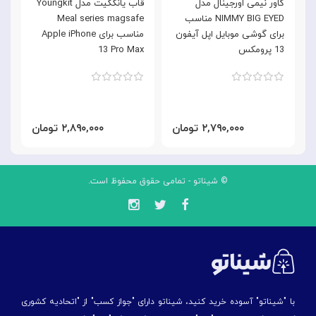
کاور نیمی اورجینال مدل
قاب یانگکیت مدل Youngkit
NIMMY BIG EYED مناسب
Meal series magsafe
n
برای گوشی موبایل اپل آیفون
مناسب برای Apple iPhone
13 پرومکس
13 Pro Max
x
۲,۷۹۰,۰۰۰ تومان
۲,۸۹۰,۰۰۰ تومان
© شیناتو - تمامی حقوق محفوظ است.
با "شیناتو" آسوده خرید کنید، شیناتو دارای "جواز کسب" از "اتحادیه کشوری