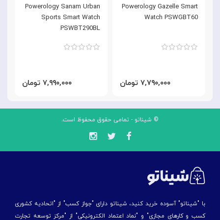
Powerology Sanam Urban
Powerology Gazelle Smart
h
Sports Smart Watch
Watch PSWGBT60
D
PSWBT290BL
۷,۷۹۰,۰۰۰ تومان
۷,۹۹۰,۰۰۰ تومان
© شیناتو - تمامی حقوق محفوظ است.
با "شیناتو" آسوده خرید کنید، شیناتو دارای "جواز کسب" از "اتحادیه کشوری
کسب و کارهای مجازی" و "نماد اعتماد الکترونیکی" از "مركز توسعه تجارت