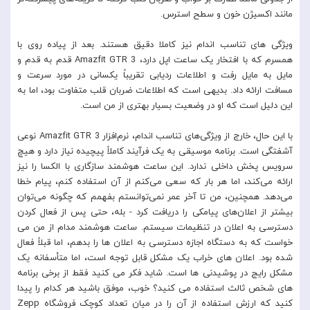
مانند اکسیژن خون و سطح استرس.
ویژگی های تناسب اندام نیز کاملا دقیق هستند. بعد از پیاده روی با
همسرم که با افتخار یک ساعت اپل دارد، Amazfit GTR 3 قدم به قدم و
مایل به مایل رفت و اطلاعات ردیابی تقریباً یکسانی در مورد سرعت و
مسافت ارائه داد. بدیهی است که اطلاعات ضربان قلب متفاوت بود، اما به
این دلیل است که او در وضعیت بسیار بهتری از من است.
با این حال، خارج از ویژگی‌های تناسب اندام، نرم‌افزار Amazfit GTR 3 نوعی
آشفتگی است. برنامه موسیقی به یک فرآیند کاملاً پیچیده نیاز دارد و هیچ
سرویس پخش داخلی ندارد. این ساعت هوشمند سازگاری با الکسا را ​​نیز
ارائه می‌کند، اما هر بار که سعی می‌کنم از آن استفاده کنم، پیام خطا
می‌دهد. همچنین، من تا آخر عمر نمی‌توانستم بفهمم که چگونه می‌توان
بیشتر از اعلان‌های پیامکی را دریافت کرد - بله، حتی پس از فعال کردن
دسترسی به اعلان در تنظیمات سیستم. ساعت هوشمند مدام از من می
خواست که به دستگاه اجازه دسترسی به اعلان ها را بدهم، اما قبلاً فعال
شده بود. اعلان های خراب یک مشکل قابل توجه است، اما متأسفانه یک
مشکل رایج در پوشیدنی ها است. شاید فکر می کنید فقط از برخی برنامه
های شخص ثالث استفاده می کنید؟ خوب، موفق باشید هر کدام را پیدا
کنید که ارزش استفاده از آن را در میان تعداد کوچک فروشگاه Zepp