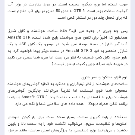
خوب است، اما برای دیگری عجیب است. در مورد مقاومت در برابر آب
کیفیت ساخت بهتر است. GTR 3 تا عمق 50 متری در برابر آب مقاوم است
که برای تحمل چند دور در استخر کافی است.
پس چه چیزی در جعبه می آید؟ فقط ساعت هوشمند و کابل شارژ.
همانطور که اخیراً برای تلفن های هوشمند رایج شده است، Amazfit GTR
3 با آجر شارژ در جعبه عرضه نمی شود. در عوض، یک کابل USB با یک
شارژر منحصر به فرد Amazfit GTR 3 در سمت دیگر پیدا خواهید کرد. به
طور جدی، کابل کمی ضعیف به نظر می رسد، اما هی، شما سعی می کنید
در هزینه خود صرفه جویی کنید، اینطور نیست؟
نرم افزار، عملکرد و عمر باتری
ساعت‌های هوشمند از نظر نرم‌افزاری و عملکرد به اندازه گوشی‌های هوشمند
معمولی شما قوی نیستند، اما تقریباً می‌توانند جایگزین گوشی‌های
هوشمند برای علاقه‌مندان به تناسب اندام شوند. Amazfit GTR 3 همراه با
برنامه تلفن همراه Zepp -- همه داده های سلامتی شما را نگه می دارد.
استفاده از رابط کاربری ساعت بسیار ساده است. برای باز کردن منوهای
اعلان‌ها و تنظیمات سریع، می‌توانید انگشت خود را به سمت بالا و پایین
بکشید و می‌توانید برای دسترسی به ویژگی‌های اصلی ساعت، مانند مراحل،