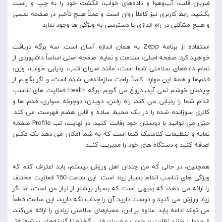
ضربان قلب، آب‌وهوا و داده‌های خواب، انگشت خود را به چپ و راست
بکشید. رابط کاربری نیز کاملاً روان است و عملاً هیچ تأخیر در صفحه لمسی
و هیچ مشکلی در راه اندازی یا دسترسی به ویژگی ها وجود ندارد.
استفاده از برنامه Zepp به همان اندازه آسان است. سه برگه دریافت
خواهید کرد: صفحه اصلی، سلامت و نمایه. صفحه اصلی اساساً داشبوردی از
تمام داده‌های سلامتی شما است، مانند ضربان قلب، ردیابی خواب، وزن،
قدم‌ها و همه این موارد. کاملاً راحت سازماندهی شده است، و اگر بگویم از
چیدمان خوشم نمی آید، دروغ می گویم. برگه Health فعالیت های تناسب
اندام شما را ردیابی می کند، راه رفتن، دویدن، دوچرخه سواری، قدم ها و
کالری سوزانده شده را در یک محیط ساده و قابل هضم فهرست می کند.
حتی می توانید با دوستان خود رقابت کنید. در نهایت، تب Profile صفحه
نمایه و تنظیمات کلاسیک شما است که به شما امکان می دهد یک عکس
اضافه کنید و دستگاه های خود را مدیریت کنید.
همچنین، در حالی که من چندان اهل ورزش نیستم، باید اعتراف کنم که
ویژگی های تناسب اندام بسیار زیاد است. این ساعت 150 فعالیت مختلف
را ارائه می دهد، که بدیهی است که بسیار بیشتر از نیاز من است، اما اگر
زیاد ورزش می کنید و دوست دارید آن را جذاب نگه دارید، این ساعت قطعاً
می تواند ادامه یابد. علاوه بر این، معیارهای سلامتی زیادی را ارائه می‌کند،
از جدولی مانند نظارت بر خواب و ضربان قلب گرفته تا گزینه‌های پیشرفته‌تر