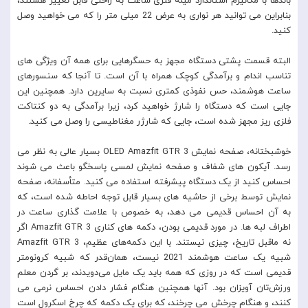
باندها با مکانیزم استاندارد میله فنری ساعت به راحتی قابل تغییر هستند،
بنابراین می توانید هر نواری به عرض 22 میلی متر را که می خواهید وصل
کنید.
البته قسمت پشتی دستگاه مجهز به حسگرهایی برای همه آن ویژگی های
تناسب اندام و برآمدگی کوچک همراه با آن است. تا آنجا که سنسورهای
ساعت هوشمند، حس نفوذی کمتری نسبت به سایرین دارد. همچنین این
جایی است که دستگاه را شارژ خواهید کرد، زیرا برآمدگی به دو کنتاکت
فلزی ریز مجهز شده است، جایی که شارژر مغناطیسی را وصل می کنید.
خوشبختانه، صفحه نمایش OLED Amazfit GTR 3 بسیار عالی به نظر می
رسد. آیکون های شفاف و صفحه نمایش لمسی پاسخگو باعث می شوند
احساس کنید از یک دستگاه پیشرفته استفاده می کنید. متأسفانه، صفحه
نمایش توسط برخی از حاشیه های بسیار قابل توجه احاطه شده است، که
به آن احساس قدیمی می دهد، به خصوص با علامت گذاری ساعت در
اطراف لبه ها. در مورد قدیمی بودن، دکمه های کناری Amazfit GTR 3 اگر
نه ماقبل تاریخ، چیزی نیستند. با این دکمه‌های عظیم، Amazfit GTR 3
شبیه یک ساعت هوشمند 2021 نیست، همان‌قدر که شبیه کرونومتر
قدیمی است که در روزی که همه باید یک مایل می‌دویدند، بر گردن معلم
ورزش‌تان آویزان بود. آنها همچنین هنگام فشار دادن احساس نرمی می
کنند، و هنگام چرخش می چرخند، که برای یک دکمه که چرخ اسکرول است