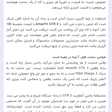
خصوص نسبت به قیمت، و تقریباً هر چیزی را که از یک ساعت هوشمند
می‌خواهید با قیمت کمتری ارائه می‌دهد.
استفاده از رابط کاربری بسیار آسان است و بدنه آن به اندازه کافی شیک
است که لباس را خراب نمی کند. با
Amazfit GTR 3
با قیمت متوسط ​​180
دلار، آنچه را که برای آن پرداخت می کنید، دریافت می کنید. این دارای آمار
تناسب اندام عالی است، اما ادغام تلفن های هوشمند می تواند کارایی
زیادی داشته باشد. جدیدترین محصولات سامسونگ و فسیل ممکن است
گران‌تر باشد، اما شما خیلی بیشتر از اینها دریافت می‌کنید.
طراحی، سخت افزار، آنچه در جعبه است
وقتی صحبت از هر پوشیدنی به میان می‌آید، راحتی بسیار زیاد است، و
بدنه واقعی Amazfit GTR 3 کاملاً ناخوشایند نیست. این ساعت نه به
سبک Fitbit Charge 3 است و نه به جمع و جور اپل واچ معمولی شما، اما
آنقدر باریک است که حس یک ساعت واقعی را منعکس کند، چیزی که
گاهی اوقات می توانید به آن امیدوار باشید.
متاسفانه راحتی آمازفیت GTR 3 با بدنه دستگاه شروع و به پایان می رسد.
همین را نمی توان در مورد بند لاستیکی موجود در آن گفت، که احساس
ارزانی می کند و قطعاً روی مچ دست ناراحت کننده است. خوشبختانه،