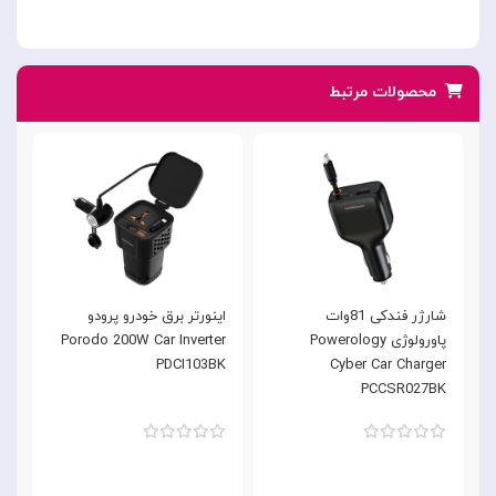
محصولات مرتبط
شارژر فندکی 81وات
اینورتر برق خودرو پرودو
پاورولوژی Powerology
Porodo 200W Car Inverter
Cyber Car Charger
PDCI103BK
ک
PCCSR027BK