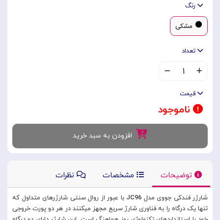
رنگ
مشکی
تعداد
۱
قیمت
ناموجود
افزودن به سبد خرید
توضیحات
مشخصات
نظرات
شارژر فندکی جووی مدل
JC96
با عبور از روال سنتی شارژرهای متداول که
تنها یک درگاه را به فناوری شارژ سریع مجهز میکنند در هر دو پورت خروجی
خود با استانداردهای تکنولوژی روز هماهنگ است. این شارژر دارای دو درگاه