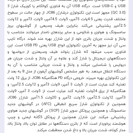
USB و USB-C است. درگاه USB آن به فناوری کوالکام یا کوییک شارژ 3
(QC 3.0) مجهز است.این تکنولوژی درشارژر JC86 از چهار حالت در سطوح
مختلف قدرت یعنی 4.5ولت 5آمپر، 5ولت 4.5آمپر، 9ولت 3آمپر و 12ولت
2.5آمپر پشتیبانی می‌کند. بنابراین طیف وسیعی از گوشیهای بروز
سامسونگ و هواوی و شائومی و سایر برندهای نامدار میتوانند متناسب با
ولتاژ و شدت جریان باتری خود از این شارژر بهره مند شوند. درگاه تایپ
سی آن نیز مجهز به آخرین تکنولوژی انواع USB یعنی USB PD است. این
فناوری سبب میشود که شارژر بتواند طیف وسیعتری از دیواسها و
دستگاههای دیجیتال را شارژ کند و علاوه بر آن ولتاژ و شدت جریان هر
دیوایس را شناسایی میکند و ولتاژ و شدت جریانی متناسب با آن به
دستگاه انتقال میدهد. به طور مشخص گوشیهای آیفون از مدل 8 به بعد از
این تکنولوژی بهره میبرند. خروجی درگاه PD هنگامیکه JC86 از برق 12 ولت
تغذیه کند عبارت است از: 5ولت 3 آمپر، 9ولت 3آمپر و 12ولت 2.5آمپر؛ و
هنگامیکه از برق 24ولت تغذیه کند عبارت است از: 5ولت 3 آمپر، 9ولت
3آمپر، 12ولت 2.5آمپر، 15ولت 2آمپر و 20ولت 1.5آمپر. شارژر JC86
همچنین از تکنولوژی شارژ سریع انطباقی (AFC) در گوشیهای جدید
سامسونگ و همچنین پروتکل سوپر شارژ (SCP) در گوشیهای جدید هواوی
پشتیبانی میکند. این شارژر همچنین از پروتکل 5گانه ایمنی و چیپ
هوشمند برخوردار است که از باتری دستگاهها در مقابل توان بالا، ولتاژ بالا،
مدار کوتاه، شدت جریان بالا و داغ شدن محافظت میکند.