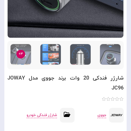
۴+
شارژر فندکی 20 وات برند جووی مدل JOWAY
JC96
جووی
شارژر فندکی خودرو