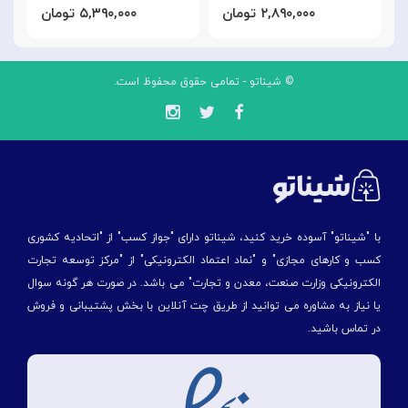
۲,۸۹۰,۰۰۰ تومان
۵,۳۹۰,۰۰۰ تومان
© شیناتو - تمامی حقوق محفوظ است.
با "شیناتو" آسوده خرید کنید، شیناتو دارای "جواز کسب" از "اتحادیه کشوری
کسب و کارهای مجازی" و "نماد اعتماد الکترونیکی" از "مركز توسعه تجارت
الكترونیكی وزارت صنعت، معدن و تجارت" می باشد. در صورت هر گونه سوال
یا نیاز به مشاوره می توانید از طریق چت آنلاین با بخش پشتیبانی و فروش
در تماس باشید.