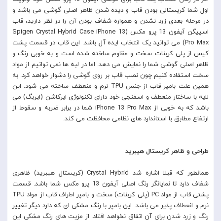
اول شما کریستالی بودن قاب و دیده شدن ظاهر اصلی گوشی می باشد و
در مرحله بعدی زرد نشدن و همواره شفاف بودن آن را در نظر دارید، قاب
اسپیگن آیفون 13 پرو مکس (Spigen Crystal Hybrid Case iPhone 13
Pro Max) می توانید یک انتخاب ایده آل باشد. این قاب در قسمت پشت
کیس از پلی کربنات سخت و مقاوم ساخته شده است و به خوبی رنگ و
ظاهر اصلی گوشی شما را نمایش می دهد. اما در لبه ها نمی توانیم از مواد
سخت استفاده کنیم چون نصب قاب بر روی گوشی را دشوار خواهد کرد. به
همین علت بامپر قاب از جنس TPU نرم و منعطف ساخته می شود. این
لایه با ساختار منعطف و اسفنجی خود دارای تکنولوژی ایرکاشن (ایربگ) می
باشد که به خوبی از iPhone 13 Pro Max شما در برابر ضربه و سقوط از
ارتفاع مطابق با استاندارد های نظامی محافظت می کند.
طراحی و ظاهر کریستال هیبرید
همانطور که قبلا اشاره شد Crystal Hybrid (کریستال هیبرید) ظاهری
شفاف دارد تا نمایانگر رنگ اصلی آیفون 13 پرو مکس شما باشد. قسمت
پشتی قاب از مواد PC (پلی کربنات) سخت و بامپر اطراف قاب از مواد TPU
نرم و انعطاف پذیر می باشد. این بامپر با رنگ مشکی ای که دارد دیگر تغییر
رنگ و زرد شدن برای آن اتفاق نخواهد افتاد. از مزیت های رنگ مشکی این