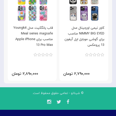
کاور نیمی اورجینال مدل
قاب یانگکیت مدل Youngkit
NIMMY BIG EYED مناسب
Meal series magsafe
n
برای گوشی موبایل اپل آیفون
مناسب برای Apple iPhone
13 پرومکس
13 Pro Max
x
۲,۷۹۰,۰۰۰ تومان
۲,۸۹۰,۰۰۰ تومان
© شیناتو - تمامی حقوق محفوظ است.