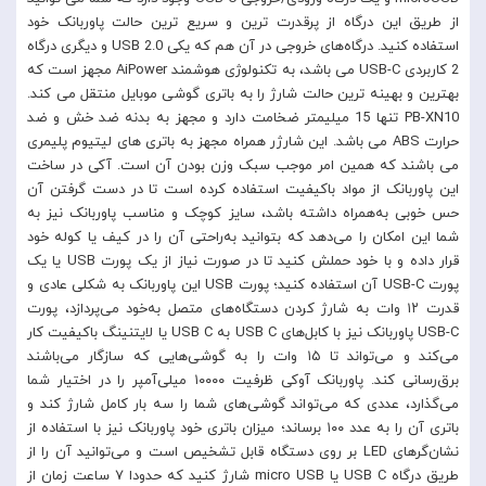
از طریق این درگاه از پرقدرت ترین و سریع ترین حالت پاوربانک خود
استفاده کنید. درگاه‌های خروجی در آن هم که یکی USB 2.0 و دیگری درگاه
2 کاربردی USB-C می باشد، به تکنولوژی هوشمند AiPower مجهز است که
بهترین و بهینه ترین حالت شارژ را به باتری گوشی موبایل منتقل می کند.
PB-XN10 تنها 15 میلیمتر ضخامت دارد و مجهز به بدنه ضد خش و ضد
حرارت ABS می باشد. این شارژر همراه مجهز به باتری های لیتیوم پلیمری
می باشند که همین امر موجب سبک وزن بودن آن است. آکی در ساخت
این پاوربانک از مواد باکیفیت استفاده کرده است تا در دست گرفتن آن
حس خوبی به‌همراه داشته باشد، سایز کوچک و مناسب پاوربانک نیز به
شما این امکان را می‌دهد که بتوانید به‌راحتی آن را در کیف یا کوله خود
قرار داده و با خود حملش کنید تا در صورت نیاز از یک پورت USB یا یک
پورت USB-C آن استفاده کنید؛ پورت USB این پاوربانک به شکلی عادی و
قدرت ۱۲ وات به شارژ کردن دستگاه‌های متصل به‌خود می‌پردازد، پورت
USB-C پاوربانک نیز با کابل‌های USB C به USB C یا لایتنینگ باکیفیت کار
می‌کند و می‌تواند تا ۱۵ وات را به گوشی‌هایی که سازگار می‌باشند
برق‌رسانی کند. پاوربانک آوکی ظرفیت ۱۰۰۰۰ میلی‌آمپر را در اختیار شما
می‌گذارد، عددی که می‌تواند گوشی‌های شما را سه بار کامل شارژ کند و
باتری آن را به عدد ۱۰۰ برساند؛ میزان باتری خود پاوربانک نیز با استفاده از
نشان‌گرهای LED بر روی دستگاه قابل تشخیص است و می‌توانید آن را از
طریق درگاه USB C یا micro USB شارژ کنید که حدودا ۷ ساعت زمان از