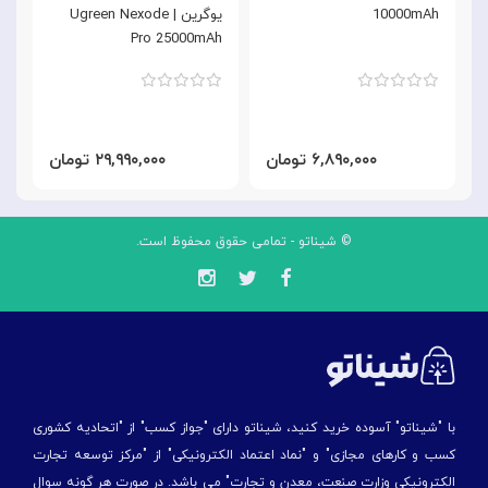
10000mAh
یوگرین | Ugreen Nexode
K
Pro 25000mAh
۶,۸۹۰,۰۰۰ تومان
۲۹,۹۹۰,۰۰۰ تومان
© شیناتو - تمامی حقوق محفوظ است.
با "شیناتو" آسوده خرید کنید، شیناتو دارای "جواز کسب" از "اتحادیه کشوری
کسب و کارهای مجازی" و "نماد اعتماد الکترونیکی" از "مركز توسعه تجارت
الكترونیكی وزارت صنعت، معدن و تجارت" می باشد. در صورت هر گونه سوال