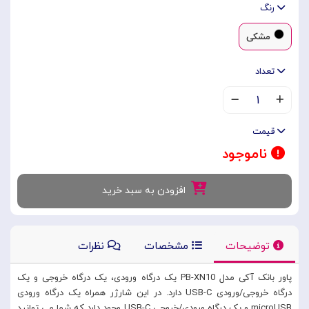
رنگ
مشکی
تعداد
۱
قیمت
ناموجود
افزودن به سبد خرید
توضیحات
مشخصات
نظرات
پاور بانک آکی مدل PB-XN10 یک درگاه ورودی، یک درگاه خروجی و یک
درگاه خروجی/ورودی USB-C دارد. در این شارژر همراه یک درگاه ورودی
microUSB و یک درگاه ورودی/خروجی USB-C وجود دارد که شما می توانید