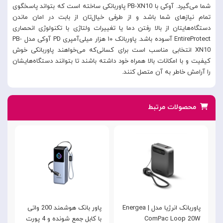
شما می‌گیرد. آوکی با PB-XN10 پاوربانکی ساخته است که بتواند پاسخگوی
تمام نیازهای شما باشد و از طرفی خیال‌تان از بابت در امان ماندن
دستگاه‌هایتان از بالا رفتن دما یا تغییرات ولتاژی با تکنولوژی انحصاری
EntireProtect آسوده باشد. پاوربانک ۱۰ هزار میلی‌آمپری PD آوکی مدل PB-
XN10 انتخابی مناسب است برای کسانی‌که می‌خواهند پاوربانکی خوش
کیفیت و با امکانات بالا همراه خود داشته باشند تا بتوانند دستگاه‌هایشان
را آرامش خاطر به آن متصل کنند.
محصولات مرتبط
پاوربانک انرژیا مدل | Energea
پاور بانک هوشمند 200 واتی
ComPac Loop 20W
با کابل جمع شونده و 4 پورت
k