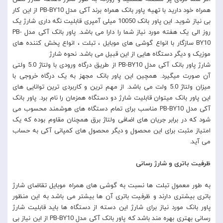
همراه خود دارید با تهیه پاور بانک همراه برند آکی مدل PB-BY10 از این کار
بی نیاز شوید‌. این پاور بانک 10050 میلی آمپری قابلیت نگه داری شارژ یک
روز الی یک هفته مورد نیاز شما را دارا می باشد. پاور بانک آکی مدل PB-
BY10 سازگار با انواع گوشی های موبایل ، تبلت ، انواع پخش کننده های
موزیک و دیگر دستگاه هایی از این قبیل می باشد. نحوه شارژ
شارژ پاور بانک آکی مدل PB-BY10 از طریق درگاه ورودی با ولتاژ 5.0 ولتی
آن صورت میگیرد. همچین این پاور بانک مجهز به یک درگاه خروجی با
میزان ولتاژ 5.0 ولت می باشد. از مهم ترین و کاربردی ترین توانایی های
این پاور بانک میتوان قابلیت شارژ دو دستگاه همزمان را نام برد. پاور بانک
آکی مدل PB-BY10 مناسب برای تمام دستگاه های هوشمند محسوب می
شود که در برابر جریان های اضافی ولتاژ برق همچنان مقاوم بوده که یک
امتیاز مثبت برای این محصول و دیگر محصول های کمپانی آکی به حساب
می آید.
ظرفیت باتری و شارژ رسانی
به طور معمول تبلت ها نسبت به گوشی های همراه موبایل تقاضای شارژ
باتری بیشتری دارند و ظرفیت باتری آن ها بیشتر می باشد به این منظور
پاور بانک مورد نیاز برای شارژ این دسته از دستگاه ها باید قابلیت شارژ
رسانی بهتری بهره مند باشد که پاور بانک آکی مدل PB-BY10 از این نیاز بی