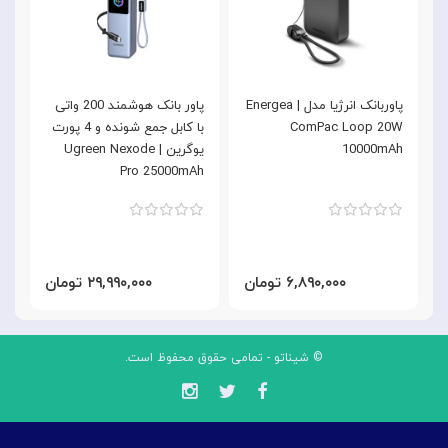
پاوربانک انرژیا مدل | Energea
پاور بانک هوشمند 200 واتی
ComPac Loop 20W
با کابل جمع شونده و 4 پورت
k
10000mAh
یوگرین | Ugreen Nexode
K
Pro 25000mAh
۶,۸۹۰,۰۰۰ تومان
۲۹,۹۹۰,۰۰۰ تومان
© شیناتو - تمامی حقوق محفوظ است.