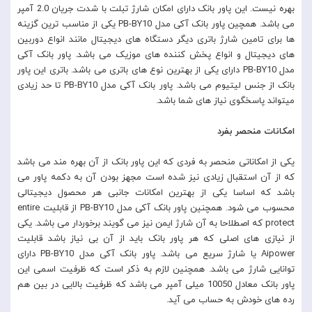
بهره نیست. این پاور بانک دارای امکان شارژ تبلت با شدت جریان 2.0 آمپر
می باشد. همچین پاور بانک آکی مدل PB-BY10 یکی از مناسب ترین گزینه
ها برای تامین شارژ باتری دیگر دستگاه های دیجیتال مانند انواع دوربین
های دیجیتال و انواع پخش کننده های موزیک می باشد‌. پاور بانک آکی
مدل PB-BY10 دارای یکی از بهترین نوع های باتری می باشد. باتری این پاور
بانک از جنس لیتیوم می باشد. پاور بانک آکی مدل PB-BY10 تا حد زیادی
میتواند پاسخگوی نیاز های شما باشد.
امکانات منحصر بفرد
یکی از امکاناتی منحصر به فردی که این پاور بانک از آن بهره مند می باشد
که از آن استقبال زیادی نیز شده است مجهز بودن آن به دکمه پاور می
باشد که اساسا یکی از بهترین امکانات جانبی هر محصول دیجیتالی
محسوب می شود. همچنین پاور بانک آکی مدل PB-BY10 از قابلیت entire
protect که اصطلاحا به آن شارژ ایمن نیز می گویند برخوردار می باشد. یکی
از نیازی های اصلی که هر پاور بانک باید از آن بی نیاز باشد قابلیت
Aipower یا شارژ سریع می باشد. پاور بانک آکی مدل PB-BY10 دارای
توانایی شارژ می باشد. همچنین لازم به ذکر است که ظرفیت اسمی این
پاور بانک معادل 10050 میلی آمپر می باشد که ظرفیت بالایی در بین هم
رده های خودش به حساب می آید.