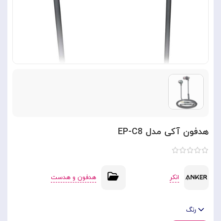
هدفون آکی مدل EP-C8
انکر
هدفون و هدست
رنگ