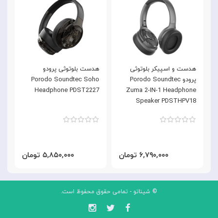
هدست و اسپیکر بلوتوثی
هدست بلوتوثی پرودو
پرودو Porodo Soundtec
Porodo Soundtec Soho
s
-
Headphone PDST2227
Zuma 2-IN-1 Headphone
Speaker PDSTHPV18
18
۶,۷۹۰,۰۰۰ تومان
۵,۸۵۰,۰۰۰ تومان
© شیناتو - تمامی حقوق محفوظ است.