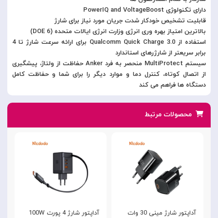
دارای تکنولوژی PowerIQ and VoltageBoost
قابلیت تشخیص خودکار شدت جریان مورد نیاز برای شارژ
بالاترین امتیاز بهره وری انرژی وزارت انرژی ایالات متحده (DOE 6)
استفاده از Qualcomm Quick Charge 3.0 برای ارائه سرعت شارژ تا 4
برابر سریعتر از شارژرهای استاندارد
سیستم MultiProtect منحصر به فرد Anker حفاظت از ولتاژ، پیشگیری
از اتصال کوتاه، کنترل دما و موارد دیگر را برای شما و حفاظت کامل
دستگاه ها فراهم می کند
محصولات مرتبط
آداپتور شارژ مینی 30 وات
آداپتور شارژ 4 پورت 100W