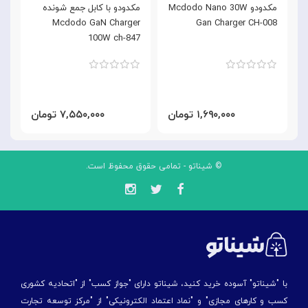
مکدودو Mcdodo Nano 30W
مکدودو با کابل جمع شونده
,
C
Mcdodo GaN Charger
Gan Charger CH-008
8
100W ch-847
۱,۶۹۰,۰۰۰ تومان
۷,۵۵۰,۰۰۰ تومان
© شیناتو - تمامی حقوق محفوظ است.
با "شیناتو" آسوده خرید کنید، شیناتو دارای "جواز کسب" از "اتحادیه کشوری
کسب و کارهای مجازی" و "نماد اعتماد الکترونیکی" از "مركز توسعه تجارت