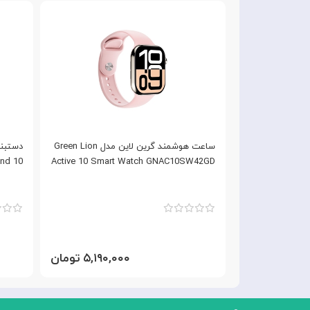
ساعت هوشمند پاورولوژی Powerology
ساعت هوشمند گرین لاین مدل Green Lion
Sanam Urb
Active 10 Smart Watch GNAC10SW42GD
Mi Band 10 
۷,۹۹ تومان
۵,۱۹۰,۰۰۰ تومان