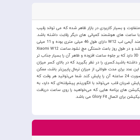
تفاوت و بسیار کاربردی در بازار ظاهر شده که می تواند رقیب
ید این شرکت است که به خوبی می تواند با ساعت های هوشمند کمپانی های دیگر رقابت داشته باشد.
کاربردها و امکاناتی که برای این محصول در نظر گرفته شده آن را متمایز ساخته و به یک ساعت هوشمند خواستنی تبدیل کرده است.ساعت هوشمند آیمی لب W12 دارای طول 46 میلی متری بوده و 11 میلی
متر ضخامت دارد. بدنه کیس ساعت هم از آلیاژ روی ساخته شده و وزن کمی دارد. این دو عامل سبب می‌شوند که پوشیدن IMILAB W12 راحت باشد و در طول روز باعث خستگی مچ نشود.ساعت Xiaomi W12
دارای ابعاد 1.32 اینچی است که برای آن رزولوشنی معادل 360×360 پیکسل در نظر گرفته شده است. فرم صفحه نمایش حالتی خمیده و به اصطلاح 3D دارد که بر جلوه ساعت افزوده و ظاهر آن را بسیار جذاب تر
اشته باشید.کسری را در نظر بگیرید که در بالای کسر میزان
 موجود در خون قرار دارد. نتیجه این کسر تراکم اکسیژن در خون SpO2 را نشان می‌دهد. اگر این عدد برای مدت طولانی از میزان نرمال پایین‌تر باشد، ممکن
است به مغز و قلب آسیب های جدی وارد شود. ساعت IMILAB W12 قابلیت All-Weather سنجش میزان اکسیژن را دارا می‌باشد و می‌تواند به صورت 24 ساعته آن را پایش کند. شما می‌توانید هر وقت که
 ضربان قلب می‌تواند با الگوریتم پیشرفته‌ای که دارد، به
‌کنید سلامت شما را زیر نظر بگیرد.با IMILAB W12 می‌توانید پیام ها و نوتیفیکیشن های برنامه هایی که می‌خواهید را روی ساعت دریافت