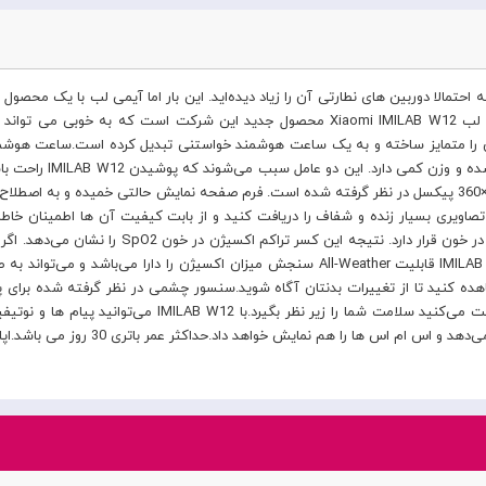
مالا دوربین های نطارتی آن را زیاد دیده‌اید. این بار اما آیمی لب با یک محصول م
خوبی برای سایر برندها باشد. ساعت هوشمند شیائومی آیمی لب Xiaomi IMILAB W12 محصول جد
ویری بسیار زنده و شفاف را دریافت کنید و از بابت کیفیت آن ها اطمینان خاطر د
هموگلوبین و اکسیژن و در پایین میزان کل هموگلوبین
ه کنید تا از تغییرات بدنتان آگاه شوید.سنسور چشمی در نظر گرفته شده برای پایش
صورت 24 ساعته هم در هنگام ورزش و هم زمانی که استراحت می
مایش خواهد داد.حداکثر عمر باتری 30 روز می باشد.اپلیکیشن برای اتصال Glory Fit می باشد.