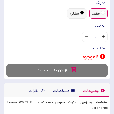
رنگ
سفید
مشکی
تعداد
۱
قیمت
ناموجود
افزودن به سبد خرید
توضیحات
مشخصات
نظرات
مشخصات هندزفری بلوتوث بیسوس Baseus WM01 Encok Wireless
Earphones