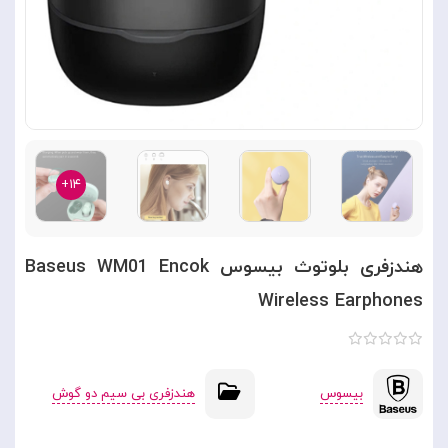
۱۴+
هندزفری بلوتوث بیسوس Baseus WM01 Encok
Wireless Earphones
بیسوس
هندزفری بی سیم دو گوش