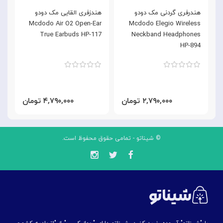
هندرفری گردنی مک دودو
هندزفری القایی مک دودو
ه
k
Mcdodo Air O2 Open-Ear
Mcdodo Elegio Wireless
d
True Earbuds HP-117
Neckband Headphones
3
HP-894
۲,۷۹۰,۰۰۰ تومان
۴,۷۹۰,۰۰۰ تومان
© شیناتو - تمامی حقوق محفوظ است.