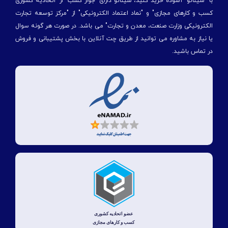
با "شیناتو" آسوده خرید کنید، شیناتو دارای "جواز کسب" از "اتحادیه کشوری
کسب و کارهای مجازی" و "نماد اعتماد الکترونیکی" از "مركز توسعه تجارت
الكترونیكی وزارت صنعت، معدن و تجارت" می باشد. در صورت هر گونه سوال
یا نیاز به مشاوره می توانید از طریق چت آنلاین با بخش پشتیبانی و فروش
در تماس باشید.