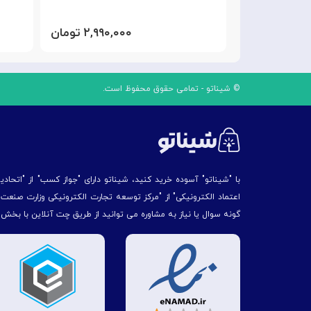
۱,۷۹۰ تومان
۲,۹۹۰,۰۰۰ تومان
© شیناتو - تمامی حقوق محفوظ است.
با "شیناتو" آسوده خرید کنید، شیناتو دارای "جواز کسب" از "اتحاد
اعتماد الکترونیکی" از "مركز توسعه تجارت الكترونیكی وزارت صنع
گونه سوال یا نیاز به مشاوره می توانید از طریق چت آنلاین با بخش