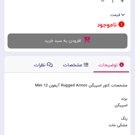
۱
قیمت
ناموجود
افزودن به سبد خرید
توضیحات
مشخصات
نظرات
مشخصات کاور اسپیگن Rugged Armor آیفون 12 Mini
برند
اسپیگن
رنگ
مشکی مات