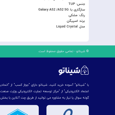
جنس: TUP
سازگاری با: Galaxy A52 /A52 5G
رنگ: مشکی
برند: اسپیگن
مدل: Liquid Crystal
© شیناتو - تمامی حقوق محفوظ است.
با "شیناتو" آسوده خرید کنید، شیناتو دارای "جواز کسب" از "اتحاد
اعتماد الکترونیکی" از "مركز توسعه تجارت الكترونیكی وزارت صنع
گونه سوال یا نیاز به مشاوره می توانید از طریق چت آنلاین با بخش