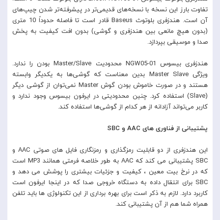
تفاوت بارز این نسخه با نسخه‌های قدیمی‌تر در پیشرفته‌تر شدن چیپ‌های
آن است. هندزفری بلوتوث Baseus قادر است تا فاصله حدوداً 10 متری
(بدون هیچ مانعی بین هندزفری و گوشی) بدون افت کیفیت به پخش
صدا و موسیقی بپردازد.
هندزفری بیسوس NGW05-01 محدودیت Master/Slave بودن را ندارد.
ویژگی Master Slave بدین معناست که گوشی‌ها به یکدیگر وابسته
هستند و در صورت خاموش بودن گوش Master نمی‌توان از گوشی دیگر
(Slave) استفاده کرد. چنین محدودیتی در ایرفون بیسوس وجود ندارد و
کاربر می‌تواند آزادانه از هر کدام از گوشی‌ها استفاده کند.
پشتیبانی از فناوری های AAC و SBC
این هندزفری از دو قابلیت رمزگذاری و رمزنگاری فایل های صوتی AAC و
SBC پشتیبانی می کند که AAC به طور خلاصه فرمتی همانند MP3 است
که در نرخ بیت معین ، کیفیت و جزئیات بیشتری را پوشش می دهد و
SBC برای انتقال داده به دستگاه خروجی صدا که در اینجا ایرفون است
کاربرد دارد. لازم به ذکر است برای بهره برداری از این تکنولوژی ها باید تلفن
همراه شما هم از آن پشتیبانی کند.