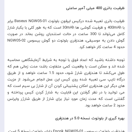
ظرفیت باتری 400 میلی آمپر ساعتی
ظرفیت باتری تعبیه شده درکیس ایرفون بلوتوث Baseus NGW05-01 برابر
با 400mAh و ظرفیت گوشی ها 30mAh است که به طور کلی با یکبار شارژ
کامل می‌تواند تا 300 ساعت در حالت استندبای روشن بماند. در صورت
گوش دادن به موسیقی، هندزفری بلوتوث دو گوش بیسوس NGW05-02
حدود 4 ساعت کار خواهد کرد.
توجه داشته باشید که اعداد فوق با توجه به شرایط آزمایشگاهی محاسبه
شده اند و ممکن است با واقعیت کمی متفاوت باشد؛ مدت زمانی هم که
طول می‌کشد تا هندزفری شارژ شود، حدود 1.5 ساعت خواهد و از طریق
درگاه تایپ سی تعبیه شده روی کیس این عمل انجام می‌شود. از مزیت
های دیگر این هندزفری امکان پشتیبانی کردن آن از شارژ بی سیم است که
می توانید با در نظر گرفتن این قابلیت به شارژ کردن کیس پرداخته و
گفتنی است که مدت زمان مورد نیاز برای شارژ از طریق شارژر وایرلس
حدود 2 ساعت خواهد بود.
بهره گیری از بلوتوث نسخه 5.0 در هندزفری
هندزفری بلوتوث بیسوس Encok NGW05-01 دارای بلوتوث نسخه 5 است.