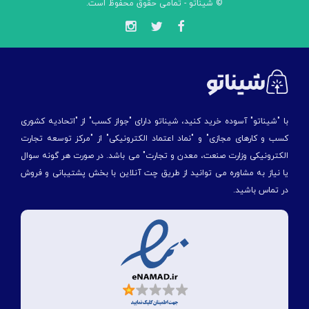
© شیناتو - تمامی حقوق محفوظ است.
با "شیناتو" آسوده خرید کنید، شیناتو دارای "جواز کسب" از "اتحادیه کشوری
کسب و کارهای مجازی" و "نماد اعتماد الکترونیکی" از "مركز توسعه تجارت
الكترونیكی وزارت صنعت، معدن و تجارت" می باشد. در صورت هر گونه سوال
یا نیاز به مشاوره می توانید از طریق چت آنلاین با بخش پشتیبانی و فروش
در تماس باشید.