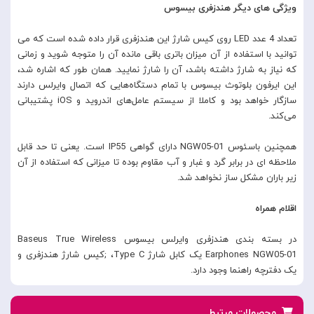
ویژگی های دیگر هندزفری بیسوس
تعداد 4 عدد LED روی کیس شارژ این هندزفری قرار داده شده است که می
توانید با استفاده از آن میزان باتری باقی مانده آن را متوجه شوید و زمانی
که نیاز به شارژ داشته باشد، آن را شارژ نمایید. همان طور که اشاره شد،
این ایرفون بلوتوث بیسوس با تمام دستگاه‌هایی که اتصال وایرلس دارند
سازگار خواهد بود و کاملا از سیستم عامل‌های اندروید و iOS پشتیبانی
می‌کند.
همچنین باسئوس NGW05-01 دارای گواهی IP55 است. یعنی تا حد قابل
ملاحظه ای در برابر گرد و غبار و آب مقاوم بوده تا میزانی که استفاده از آن
زیر باران مشکل ساز نخواهد شد.
اقلام همراه
در بسته بندی هندزفری وایرلس بیسوس Baseus True Wireless
Earphones NGW05-01 یک کابل شارژ Type C، ;کیس شارژ هندزفری و
یک دفترچه راهنما وجود دارد.
محصولات مرتبط