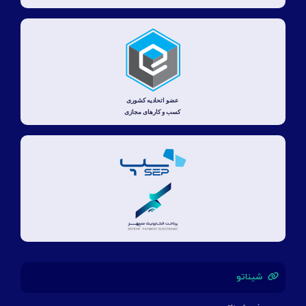
شیناتو