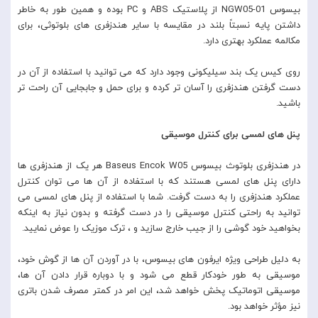
بیسوس NGW05-01 از پلاستیک ABS و PC بوده و همین طور به خاطر
داشتن پایه نسبتاً بلند در مقایسه با سایر هندزفری های بلوتوثی، برای
مکالمه عملکرد بهتری دارد.
روی کیس یک بند سیلیکونی وجود دارد که می توانید با استفاده از آن در
دست گرفتن هندزفری را آسان تر کرده و برای حمل و جابجایی آن راحت تر
باشید.
پنل های لمسی برای کنترل موسیقی
در هندزفری بلوتوث بیسوس Baseus Encok W05 هر یک از هندزفری ها
دارای پنل های لمسی هستند که با استفاده از آن ها می توان کنترل
عملکرد هندزفری را به دست گرفت. شما با استفاده از پنل های لمسی می
توانید به راحتی کنترل موسیقی را در دست گرفته و بدون نیاز به اینکه
بخواهید خود گوشی را از جیب خارج سازید و ، ترک موزیک را عوض نمایید.
به دلیل طراحی ویژه ایرفون های بیسوس، با در آوردن آن ها از گوش خود،
موسیقی به طور خودکار قطع می شود و با دوباره قرار دادن آن ها،
موسیقی اتوماتیک پخش خواهد شد، این امر در کمتر مصرف شدن باتری
نیز مؤثر خواهد بود.