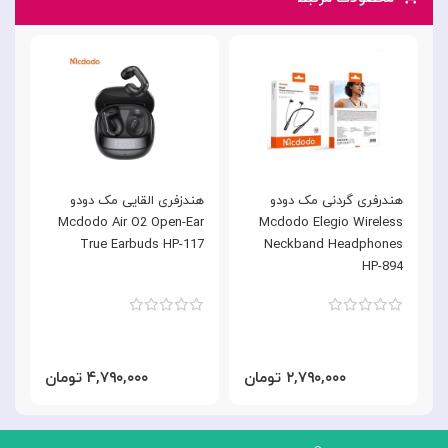
هندرفری گردنی مک دودو
هندزفری القایی مک دودو
ه
k
Mcdodo Air O2 Open-Ear
Mcdodo Elegio Wireless
d
True Earbuds HP-117
Neckband Headphones
3
HP-894
۲,۷۹۰,۰۰۰ تومان
۴,۷۹۰,۰۰۰ تومان