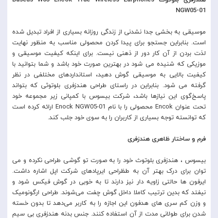
هندزفری بلوتوث Baseus W05 Encok True Wireless Earphones
NGW05-01
موسیقی به بخشی جدا نشدنی از زندگی روزانه بسیاری از افراد تبدیل شده
است. بنابراین جستجو برای پیدا کردن محصولی مناسب به منظور نهایت
لذت بردن از آن کار دور از ذهنی نیست. برای اینکه کیفیت موسیقی و
موزیکی که شنیده می شود در بهترین صورت خود باشد و شما بتوانید با
کیفیت بالایی به موسیقی گوش دهید، استانداردهای مختلفی در نظر
گرفته می شود. بنابراین در راستای طراحی هندزفری بلوتوثی که بتواند
پاسخ‌گوی این نیازها باشد، شرکت بیسوس با کمپانی زیر مجموعه خود
تحت عنوان Encok محصولی را با نام Enock NGW05-01 ارائه کرده است
که توانسته توجه بسیاری از کاربران را به سوی خود جلب کند.
فرم و ساختار ظاهری هندزفری
بیسوس ، هندزفری بلوتوث خود را به صورت تو گوشی طراحی نکرده و می
توان برای درک بهتر آن به طظراحی ایرپادهای شرکت اپل اشاره داشت.
ایرفون ها حالتی زاویه دار نیز دارند تا به خوبی در گوش فیکس شود و
نیفتد که بدین ترتیب کاملا داخل گوش چفت می‌شوند. طراحی ارگونومیک
و وزن کم سری های هدفون این اجازه را به کاربر می‌دهد تا بدون خسته
شدن برای طولانی مدت از آن استفاده کنند. جنس بدنه هندزفری بی سیم