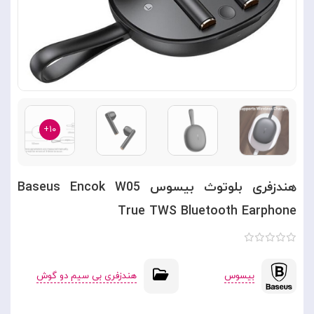
۱۰+
هندزفری بلوتوث بیسوس Baseus Encok W05
True TWS Bluetooth Earphone
بیسوس
هندزفری بی سیم دو گوش