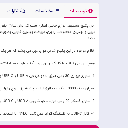
توضیحات
مشخصات
نظرات
باشد
اقلام موجود در این پکیج شامل موارد ذیل می باشد که هر یک از 
همچنین می توانید با کلیک بر روی هر آیتم وارد صفحه اخت
1- شارژر دیواری 30 واتی انرژیا با دو خروجی USB-A و USB-C و تکنولوژی PD برای شارژ سریع آیفون
2- پاور بانک 10000 مگسیف انرژیا با قابلیت شارژ سریع وایرلس و 20 واتی PD
3- شارژر فندکی 20 واتی انرژیا با دو خروجی USB-A و USB-C و تکنولوژی PD برای شارژ سریع آیفون
4- کابل USB-C به لایتنیگ انرژیا مدل NYLOFLEX با استاندارد جدید اپل C94 مناسب برای شارژ گوشی های آیفون با تمامی آیتمهای بالا