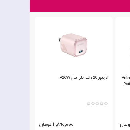
Anker Charge
اداپتور 20 وات انکر مدل A2699
آداپ
 GNNXPD20WEUBK
Por
۲,۸۹۰,۰۰۰ تومان