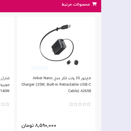
محصولات مرتبط
آداپتور شارژ 4 پورت 100W مکدودو با کابل
اداپتور 35 وات انکر مدل Anker Nano
Mcdodo GaN Charger
Charger (35W, Built-In Retractable USB-C
140W
Cable) A2658
۷,۵ تومان
۸,۵۹۰,۰۰۰ تومان