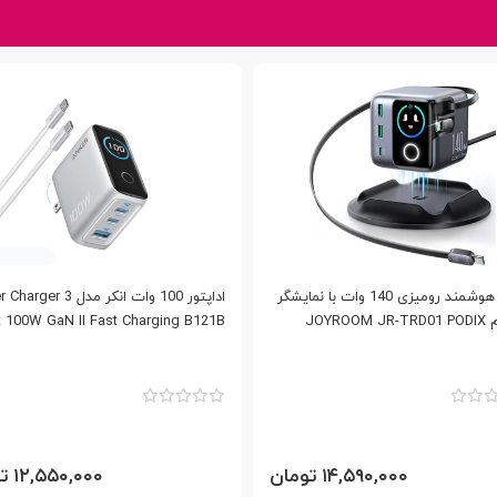
شارژر هوشمند رومیزی 140 وات با نمایشگر
اداپتور 100 وات انکر مدل r 3
جویروم JOYROOM JR-TRD01 PODIX
t 100W GaN II Fast Charging B121B
۱۴,۵۹۰,۰۰۰ تومان
۱۲,۵۵۰,۰۰۰ تومان