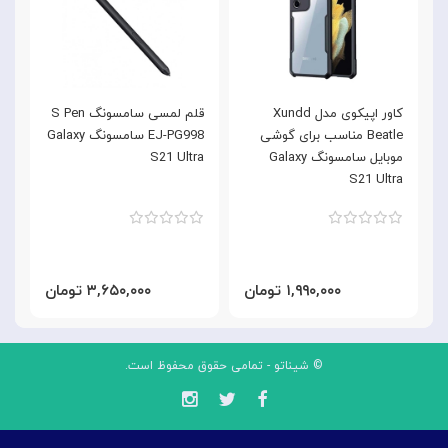
کاور اپیکوی مدل Xundd
قلم لمسی سامسونگ S Pen
Beatle مناسب برای گوشی
EJ-PG998 سامسونگ Galaxy
م
موبایل سامسونگ Galaxy
S21 Ultra
سام
S21 Ultra
۱,۹۹۰,۰۰۰ تومان
۳,۶۵۰,۰۰۰ تومان
© شیناتو - تمامی حقوق محفوظ است.