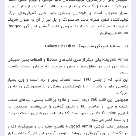
این شرکت به دلیل کیفیت و تنوع بسیار بالایی که دارد، از نظر کاربران
بسیار محبوب است و طرفداران بسیاری دارد. حتی کمپانی‌های بزرگ
تولیدکننده تلفن همراه مانند سامسونگ و اپل نیز از آن به عنوان شریک
تجاری یاد می‌کنند. در ادامه به بررسی قاب گوشی اسپیگن Rugged
armor می‌پردازیم.
قاب محافظ اسپیگن سامسونگ Galaxy S21 Ultra
Rugged Armor یکی دیگر از سری قاب‌های محافظ و انعطاف پذیر اسپیگن
است. این قاب در مقابل خط و خش و ضربات نه چندان سخت مناسب
است.
این قاب که از جنس TPU است انعطاف پذیر و نرم است و وزن بسیار
مناسبی دارد و کاربران را با کوچک‌ترین مشکل و یا محدودیتی رو به رو
نمی‌کند.
همچنین این قاب 360 درجه است و علاوه بر قاب پشتی، لبه‌های سمت
راست و چپ، و لبه‌های بالا و پایین گوشی را می‌پوشاند. همچنین به
فناوری Air Cushion نیز مجهز است که به لطف این فناوری شدت ضربات
وارد شده کمتر می‌شود.
همچنین قاب گوشی Rugged Armor ظاهری مات دارد و هیچگونه لک و
اثر انگشت بر روی آن باقی نمی‌ماند. علاوه بر آن، در این کاور کلید‌هایی قرار