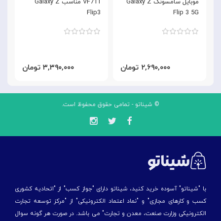
موبایل سامسونگ Galaxy Z
VF711 مناسب Galaxy Z
G
Flip3
Flip 3 5G
۲,۶۹۰,۰۰۰ تومان
۳,۳۹۰,۰۰۰ تومان
© شیناتو - تمامی حقوق محفوظ است.
با "شیناتو" آسوده خرید کنید، شیناتو دارای "جواز کسب" از "اتحادیه کشوری
کسب و کارهای مجازی" و "نماد اعتماد الکترونیکی" از "مركز توسعه تجارت
الكترونیكی وزارت صنعت، معدن و تجارت" می باشد. در صورت هر گونه سوال