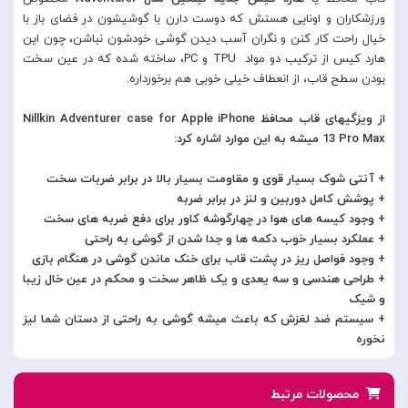
ورزشکاران و اونایی هستش که دوست دارن با گوشیشون در فضای باز با
خیال راحت کار کنن و نگران آسب دیدن گوشی خودشون نباشن، چون این
هارد کیس از ترکیب دو مواد TPU و PC، ساخته شده که در عین سخت
بودن سطح قاب، از انعطاف خیلی خوبی هم برخورداره.
از ویزگیهای قاب محافظ Nillkin Adventurer case for Apple iPhone
13 Pro Max میشه به این موارد اشاره کرد:
+ آنتی شوک بسیار قوی و مقاومت بسیار بالا در برابر ضربات سخت
+ پوشش کامل دوربین و لنز در برابر ضربه
+ وجود کیسه های هوا در چهارگوشه کاور برای دفع ضربه های سخت
+ عملکرد بسیار خوب دکمه ها و جدا شدن از گوشی به راحتی
+ وجود فواصل ریز در پشت قاب برای خنک ماندن گوشی در هنگام بازی
+ طراحی هندسی و سه یعدی و یک ظاهر سخت و محکم در عین خال زیبا
و شیک
+ سیستم ضد لغزش که باعث میشه گوشی به راحتی از دستان شما لیز
نخوره
محصولات مرتبط