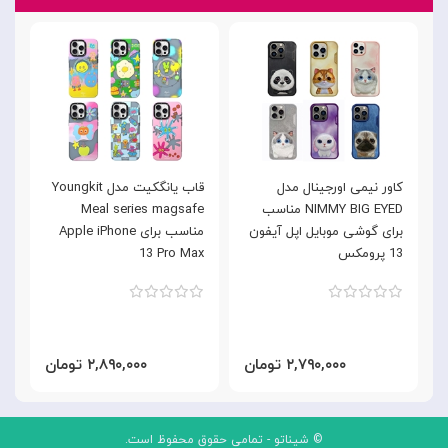
کاور نیمی اورجینال مدل
قاب یانگکیت مدل Youngkit
NIMMY BIG EYED مناسب
Meal series magsafe
n
برای گوشی موبایل اپل آیفون
مناسب برای Apple iPhone
13 پرومکس
13 Pro Max
x
۲,۷۹۰,۰۰۰ تومان
۲,۸۹۰,۰۰۰ تومان
© شیناتو - تمامی حقوق محفوظ است.