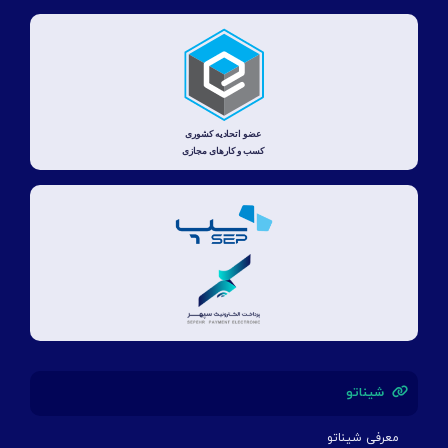
شیناتو
معرفی شیناتو