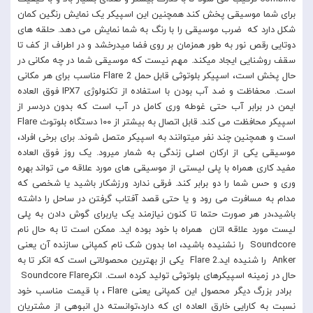
برای شما موسیقی پخش کند همچنین این اسپیکر یک نمایش رنگین کمان
شکل دارد که ضرب موسیقی را با رنگ به شما نمایش می دهد. حلقه های
دوتایی رقص نور به طور همزمان بر روی فضا میدرخشد و در اطراف از کف تا
سقف روشنایی ایجاد میکند. مهم نیست که موسیقی شما در چه مکانی در
حال پخش است، اسپیکر بلوتوثی قابل حمل Flare 2 مناسب برای هر مکانی
است. محفاظت و ضد آب بودن با استفاده از تکنولوژی IPX7 فوق العاده
ایمن در برابر آب حتی غوطه وری کامل در آب است که بدون دردسر از
اسپیکر محافظت می کند. قابل اتصال به بیشتر از ۱۰۰ دستگاه بلوتوث Flare
است و همچنین چند نفر میتوانند به اسپیکر متصل شوند. برای برخی افراد،
موسیقی یکی از ارکان اصلی زندگی به شمار میرود. یک روز فوق العاده
مفید کاری همراه با پلی لیستی از موسیقی های مورد علاقه می تواند بهره
وری و حس شما را دو برابر کند. فرقی ندارد ورزشکار باشید یا شخصی که
مدام به مسافرت می رود و یا حتی قصد آفتاب گرفتن در ساحل را داشته
باشید،در هر صورت حتما تا کنون نیازمند یک یاربرای گوش دادن به پلی
لیست مورد علاقه اتان همراه با خود بوده اید. ممکن است تا به حال نام
Soundcore را نشنیده باشید، اما بدون شک نام کمپانی سازنده آن یعنی
Anker را شنیده اید.Flare 2 یکی از بهترین محصولاتی است که انکر تا به
حال در زمینه اسپیکرهای بلوتوثی تولید کرده است. انکرSoundcore Flare
برادر بزرگ دیگر محصول این کمپانی یعنی Flare ، با قیمت مناسب خود
نسبت به کارایی خارق العاده ای که دارد،توانسته دل انبوهی از مشتریان