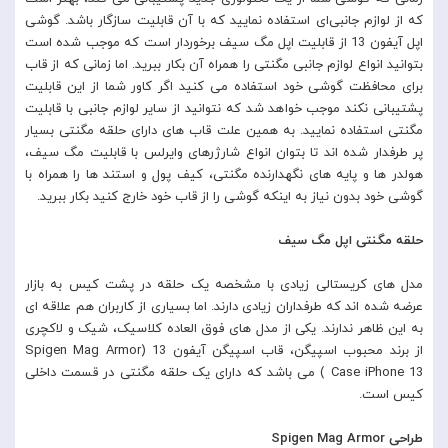
که از لوازم جانبی‌ای استفاده نمایید که با آن قابلیت سازگار باشد. گوشی
اپل آیفون 13 از قابلیت اپل مگ سیف برخوردار است که موجب شده است
بتوانید انواع لوازم جانبی مگنتی را همراه آن بکار ببرید. اما زمانی که از قاب
برای محافظت گوشی خود استفاده می کنید اگر کاور شما از این قابلیت
پشتیبانی نکند موجب خواهد شد که نتوانید از سایر لوازم جانبی با قابلیت
مگنتی استفاده نمایید. به همین علت قاب های دارای حلقه مگنتی بسیار
پر طرفدار شده اند تا بتوان انواع شارژرهای وایرلس با قابلیت مگ سیف،
هولدر ها و پایه های نگهدارنده مگنتی، کیف پول و استند ها را همراه با
گوشی خود بدون نیاز به اینکه گوشی را از قاب خود خارج کنید بکار ببرید.
حلقه مگنتی اپل مگ سیف
مدل های کریستالی زیادی با مشخصه یک حلقه در پشت کیس به بازار
عرضه شده اند که طرفداران زیادی دارند. اما بسیاری از کاربران هم علاقه ای
به این ظاهر ندارند. یکی از مدل های فوق العاده کلاسیک، شیک و لاکچری
از برند محبوب اسپیگن، قاب اسپیگن آیفون 13 (Spigen Mag Armor
Case iPhone 13 ) می باشد که دارای یک حلقه مگنتی در قسمت داخلی
کیس است.
طراحی Spigen Mag Armor