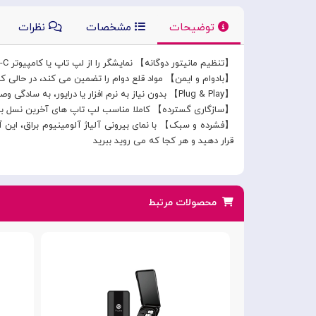
توضیحات
مشخصات
نظرات
【تنظیم مانیتور دوگانه】 نمایشگر را از لپ تاپ یا کامپیوتر USB-C خود به مانیتور یا تلویزیون HDMI تا رزولوشن 4K@30 هرتز آینه کنید یا گسترش دهید
【بادوام و ایمن】 مواد قلع دوام را تضمین می کند، در حالی که
【Plug & Play】 بدون نیاز به نرم افزار یا درایور، به سادگی وصل کنید و فورا از وضوح 4K لذت ببرید
【سازگاری گسترده】 کاملا مناسب لپ تاپ های آخرین نسل با خروجی ویدئوی USB-C مانند o، Pixelbook
【فشرده و سبک】 با نمای بیرونی آلیاژ آلومینیوم براق، این آد
قرار دهید و هر کجا که می روید ببرید
محصولات مرتبط