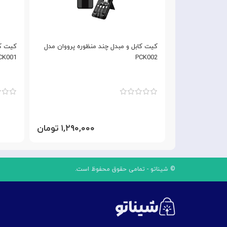
ره پرووان مدل
کیت کابل و مبدل چند منظوره پرووان مدل
کیت کا
CK001
PCK002
۱,۲۹۰ تومان
۱,۲۹۰,۰۰۰ تومان
© شیناتو - تمامی حقوق محفوظ است.