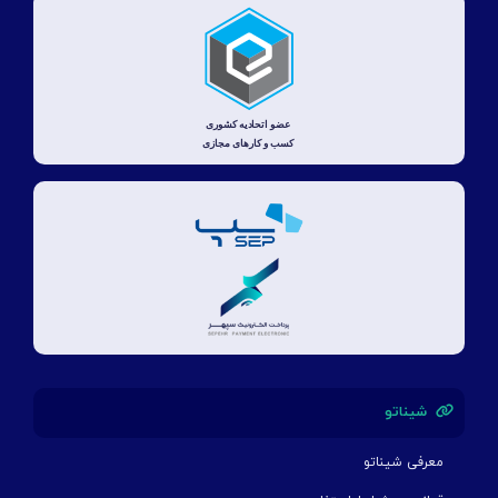
شیناتو
معرفی شیناتو