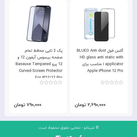
گلس فول BLUEO Anti dust
پک 2 تایی محافظ تمام
HD glass anti static with
صفحه بیسوس آیفون 12 و
i
applicator ا مناسب برای
12 پرو Baseuse Tempered
o
Curved-Screen Protector
Apple iPhone 12 Pro
For IP12/12 Pro
SGAPIPH61P-TE01
۲,۶۹۰,۰۰۰ تومان
۷۹۰,۰۰۰ تومان
© شیناتو - تمامی حقوق محفوظ است.