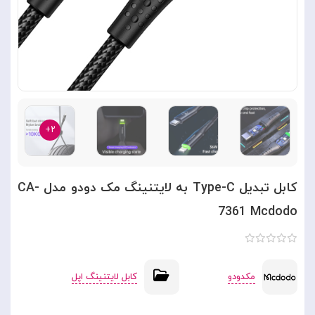
۲+
کابل تبدیل Type-C به لایتنینگ مک دودو مدل CA-
7361 Mcdodo
مکدودو
کابل لایتنینگ اپل