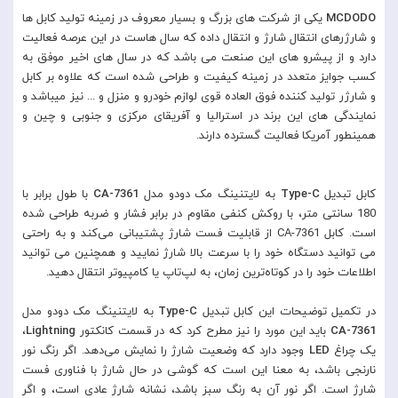
MCDODO
یکی از شرکت های بزرگ و بسیار معروف در زمینه تولید کابل ها
و شارژرهای انتقال شارژ و انتقال داده که سال هاست در این عرصه فعالیت
دارد و از پیشرو های این صنعت می باشد که در سال های اخیر موفق به
کسب جوایز متعدد در زمینه کیفیت و طراحی شده است که علاوه بر کابل
و شارژر تولید کننده فوق العاده قوی لوازم خودرو و منزل و ... نیز میباشد و
نمایندگی های این برند در استرالیا و آفریقای مرکزی و جنوبی و چین و
همینطور آمریکا فعالیت گسترده دارند.
کابل تبدیل
Type-C
به لایتنینگ مک دودو مدل
CA-7361
با طول برابر با
180 سانتی متر، با روکش کنفی مقاوم در برابر فشار و ضربه طراحی شده
است. کابل CA-7361 از قابلیت فست شارژ پشتیبانی می‌کند و به راحتی
می توانید دستگاه خود را با سرعت بالا شارژ نمایید و همچنین می توانید
اطلاعات خود را در کوتاه‌ترین زمان، به لپ‌تاپ یا کامپیوتر انتقال دهید.
در تکمیل توضیحات این کابل تبدیل
Type-C
به لایتنینگ مک دودو مدل
CA-7361
باید این مورد را نیز مطرح کرد که در قسمت کانکتور
Lightning
،
یک چراغ
LED
وجود دارد که وضعیت شارژ را نمایش می‌دهد. اگر رنگ نور
نارنجی‌ باشد، به معنا این است که گوشی در حال شارژ با فناوری فست
شارژ است. اگر نور آن به رنگ سبز باشد، نشانه شارژ عادی است، و اگر