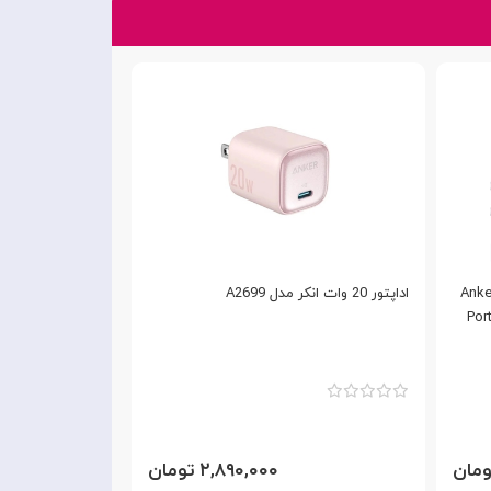
Anker Charge
اداپتور 20 وات انکر مدل A2699
آداپ
 GNNXPD20WEUBK
Por
۲,۸۹۰,۰۰۰ تومان