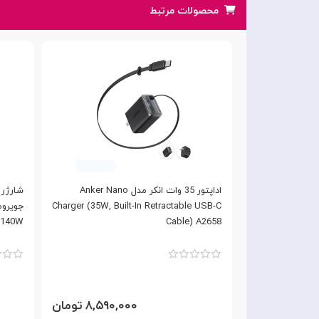
محصولات مرتبط
آداپتور شارژ 4 پورت 100W مکدودو با کابل
اداپتور 35 وات انکر مدل Anker Nano
Mcdodo GaN Charger
Charger (35W, Built-In Retractable USB-C
140W
Cable) A2658
۷,۵ تومان
۸,۵۹۰,۰۰۰ تومان