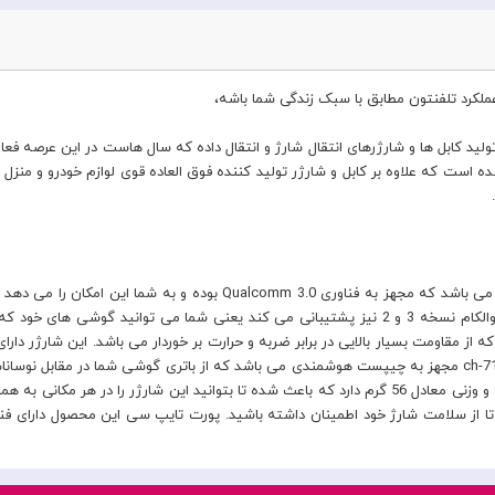
کرد تلفنتون مطابق با سبک زندگی شما باشه،
لید کابل ها و شارژرهای انتقال شارژ و انتقال داده که سال هاست در این عرصه فع
ت که علاوه بر کابل و شارژر تولید کننده فوق العاده قوی لوازم خودرو و منزل و ...
شارژ کنید. آداپتور شارژر Mcdodo CH-7170 از شارژ سریع کوالکام نسخه 3 و 2 نیز پشتیبانی می کند یع
هم دارای قابلیت های شارژ سریع هستند. شارژر مک دودو ch-7170 مجهز به چیپست هوشمندی می باشد که از باتری 