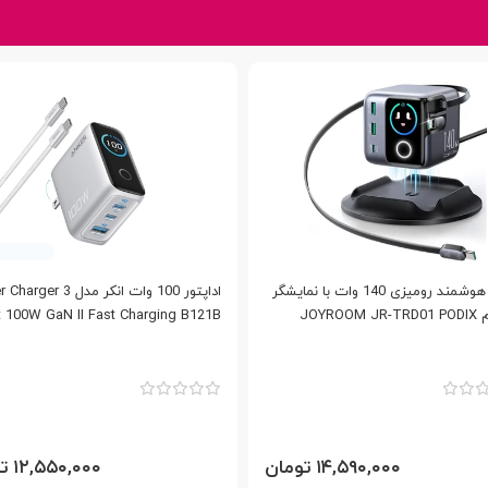
شارژر هوشمند رومیزی 140 وات با نمایشگر
اداپتور 100 وات انکر مدل r 3
جویروم JOYROOM JR-TRD01 PODIX
t 100W GaN II Fast Charging B121B
۱۴,۵۹۰,۰۰۰ تومان
۱۲,۵۵۰,۰۰۰ تومان