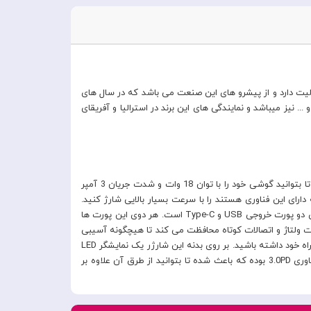
الیت دارد و از پیشرو های این صنعت می باشد که در سال های
 نیز میباشد و نمایندگی های این برند در استرالیا و آفریقای
شارژر دیواری CH-7170 محصولی با کیفیت از کمپانی مکدودو می باشد که مجهز به فناوری Qualcomm 3.0 بوده و به شما این امکان را می دهد تا بتوانید گوشی خود را با توان 18 وات و شدت جریان 3 آمپر
نی شما می توانید گوشی های خود که دارای این فناوری هستند را با سرعت بسیار بالایی شارژ کنید.
جنس بدنه این محصول از پلاستیک + ABS و متریال PC بوده که از مقاومت بسیار بالایی در برابر ضربه و حرارت بر خوردار می باشد. این شارژر دارای دو پورت خروجی USB و Type-C است. هر دوی این پورت ها
گوشی شما در مقابل نوسانات ولتاژ و اتصالات کوتاه محافظت می کند تا هیچگونه آسیبی
به آن وارد نشود. ابعاد این محصول 26x51x84.6 میلی متر بوده و وزنی معادل 56 گرم دارد که باعث شده تا بتوانید این شارژر را در هر مکانی به همراه خود داشته باشید. بر روی بدنه این شارژر یک نمایشگر LED
قرار دارد که میزان آمپر این محصول را به شما نشان می دهد تا از سلامت شارژ خود اطمینان داشته باشید. پورت تایپ سی این محصول دارای فناوری 3.0PD بوده که باعث شده تا بتوانید از طرق آن علاوه بر