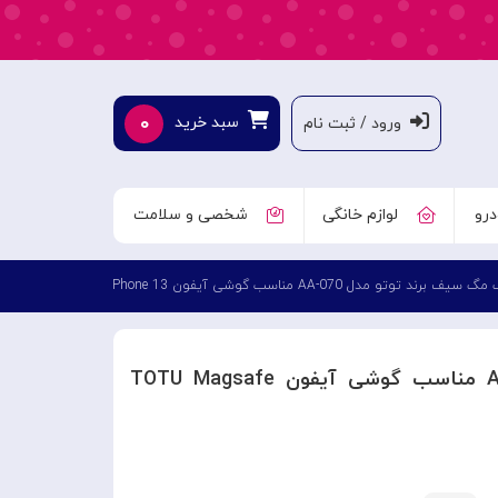
۰
سبد خرید
ورود / ثبت نام
درو
لوازم خانگی
شخصی و سلامت
ف برند توتو مدل AA-070 مناسب گوشی آیفون TOTU Magsafe iPhone 13
قاب مگ سیف برند توتو مدل AA-070 مناسب گوشی آیفون TOTU Magsafe