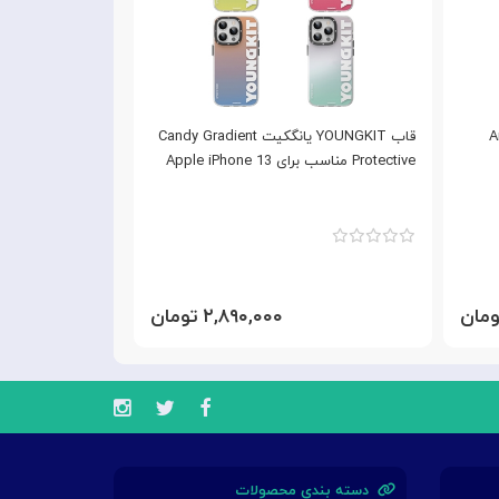
Army
قاب YOUNGKIT یانگکیت Candy Gradient
Protective مناسب برای Apple iPhone 13
ollection
iPhone 13
۲,۸۹۰,۰۰۰ تومان
دسته بندی محصولات