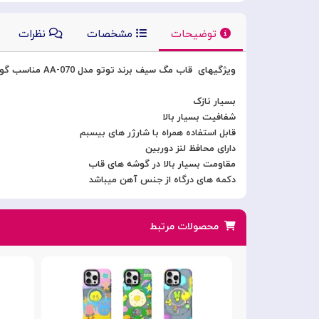
توضیحات
مشخصات
نظرات
ویژگیهای قاب مگ سیف برند توتو مدل AA-070 مناسب گوشی آیفون TOTU Magesafe iPhone 13
بسیار نازک
شفافیت بسیار بالا
قابل استفاده همراه با شارژر های بیسبم
دارای محافظ لنز دوربین
مقاومت بسیار بالا در گوشه های قاب
دکمه های درگاه از جنس آهن میباشد
محصولات مرتبط