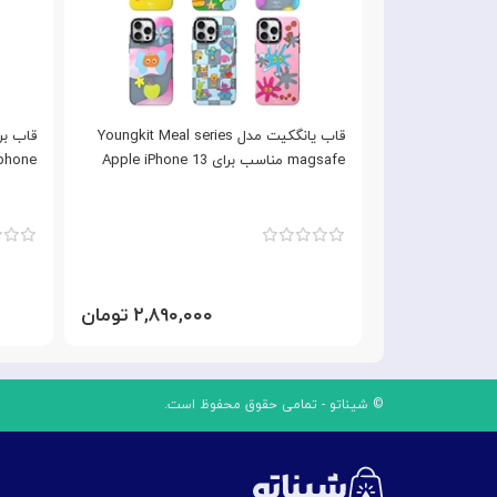
قاب YOUNGKIT یانگ کیت Apple iPhone
قاب یانگکیت مدل Youngkit Meal series
13 Roc
magsafe مناسب برای Apple iPhone 13
iphone مناسب برای  iPhone 13
۳,۰۹ تومان
۲,۸۹۰,۰۰۰ تومان
© شیناتو - تمامی حقوق محفوظ است.