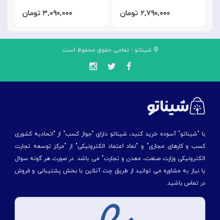
۲,۷۹۰,۰۰۰ تومان
۳,۰۹۰,۰۰۰ تومان
© شیناتو - تمامی حقوق محفوظ است.
با "شیناتو" آسوده خرید کنید، شیناتو دارای "جواز کسب" از "اتحادیه کشوری
کسب و کارهای مجازی" و "نماد اعتماد الکترونیکی" از "مركز توسعه تجارت
الكترونیكی وزارت صنعت، معدن و تجارت" می باشد. در صورت هر گونه سوال
یا نیاز به مشاوره می توانید از طریق چت آنلاین با بخش پشتیبانی و فروش
در تماس باشید.