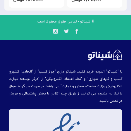
© شیناتو - تمامی حقوق محفوظ است.
با "شیناتو" آسوده خرید کنید، شیناتو دارای "جواز کسب" از "اتحادیه کشوری
کسب و کارهای مجازی" و "نماد اعتماد الکترونیکی" از "مركز توسعه تجارت
الكترونیكی وزارت صنعت، معدن و تجارت" می باشد. در صورت هر گونه سوال
یا نیاز به مشاوره می توانید از طریق چت آنلاین با بخش پشتیبانی و فروش
در تماس باشید.