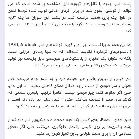
پشت قاب جدید با کانال‌های تهویه قابل مشاهده پر شده است که می
تواند از گوشی آیفون شما در برابر گرمای اضافی تولید شده توسط تلفن
در طول یک بازی شدید مراقبت کند. در پشت این سوراخ ها یک “لایه
رسانای حرارتی” وجود دارد که گرما را جذب می کند و آن را از تلفن دور می
کند.
اما این همه ماجرا نیست، ریزر می گوید. گوشه‌های قاب
Arctech
با
TPE
(الاستومرهای گرمانرم) تقویت شده‌اند، که نه تنها رسانای حرارتی است،
بلکه به عنوان یک امتیاز، از پلاستیک‌های غیرسمی قابل بازیافت نیز تولید
می‌شود که کمترین تاثیر منفی محیطی را بر جای می‌گذارند.
این کیس از بیرون بافتی غیر لغزنده دارد و به شما اجازه می‌دهد خطر
لغزش و سر خوردن از دست را به حداقل ممکن کاهش دهید . با این حال،
حتی اگر سقوط کند، چیز مهمی نیست: ظاهراً ترکیب پلیمری سختی که
گوشه‌های قاب را تقویت می‌کند، حتی از نسل قبلی نیز بادوام‌تر است و
می‌تواند برای محافظت از گوشی شما هر ضربه محکمی را به خود بگیرد.
طبق ادعای
Razer
، بالای کیس یک لایه محافظ ضد میکروبی قرار دارد که از
رشد باکتری‌ها بر روی کیس بافتدار جلوگیری می‌کند، حتی اگر به‌طور
تصادفی آن را برای مدت طولانی بدون تمیز کردن رها کنید.