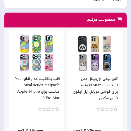
محصولات مرتبط
کاور نیمی اورجینال مدل
قاب یانگکیت مدل Youngkit
NIMMY BIG EYED مناسب
Meal series magsafe
n
برای گوشی موبایل اپل آیفون
مناسب برای Apple iPhone
13 پرومکس
13 Pro Max
x
۲,۷۹۰,۰۰۰ تومان
۲,۸۹۰,۰۰۰ تومان