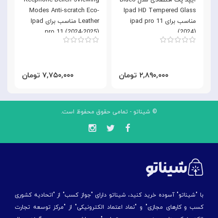
آیپد پک اقتصادی مدل Blueo
Keephone Bellen 5Viewing
Modes Anti-scratch Eco-
Ipad HD Tempered Glass
مناسب برای ipad pro 11
Leather مناسب برای Ipad
)
pro 11 (2024-2025)
(2024)
۲,۸۹۰,۰۰۰ تومان
۷,۷۵۰,۰۰۰ تومان
© شیناتو - تمامی حقوق محفوظ است.
با "شیناتو" آسوده خرید کنید، شیناتو دارای "جواز کسب" از "اتحادیه کشوری
کسب و کارهای مجازی" و "نماد اعتماد الکترونیکی" از "مركز توسعه تجارت