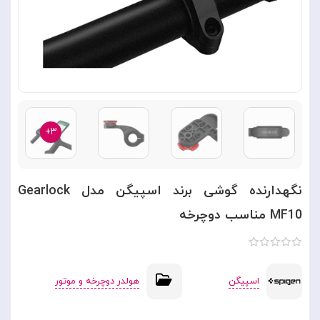
۳+
نگهدارنده گوشی برند اسپیگن مدل Gearlock
MF10 مناسب دوچرخه
اسپیگن
هولدر دوچرخه و موتور