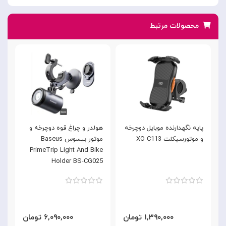
محصولات مرتبط
پایه نگهدارنده موبایل دوچرخه
هولدر و چراغ قوه دوچرخه و
ه
و موتورسیکلت XO C113
موتور بیسوس Baseus
e
2
PrimeTrip Light And Bike
Holder BS-CG025
۱,۳۹۰,۰۰۰ تومان
۶,۰۹۰,۰۰۰ تومان