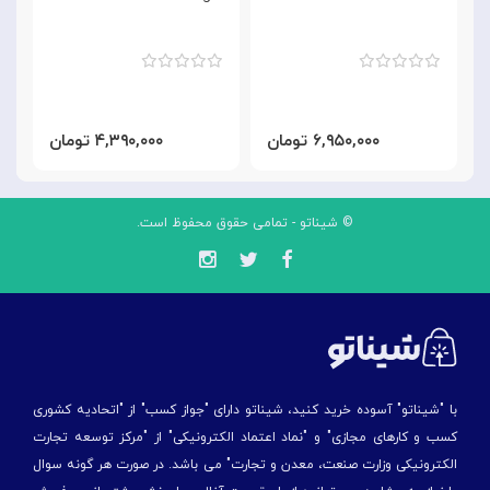
۶,۹۵۰,۰۰۰ تومان
۴,۳۹۰,۰۰۰ تومان
© شیناتو - تمامی حقوق محفوظ است.
با "شیناتو" آسوده خرید کنید، شیناتو دارای "جواز کسب" از "اتحادیه کشوری
کسب و کارهای مجازی" و "نماد اعتماد الکترونیکی" از "مركز توسعه تجارت
الكترونیكی وزارت صنعت، معدن و تجارت" می باشد. در صورت هر گونه سوال