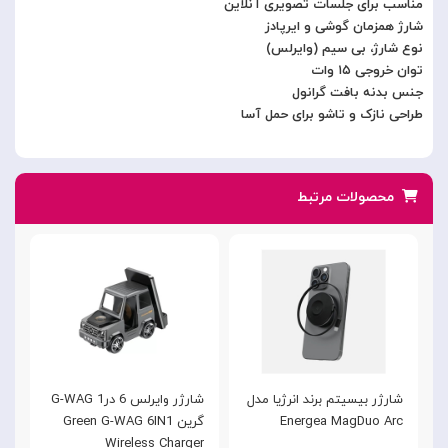
مناسب برای جلسات تصویری آنلاین
شارژ همزمان گوشی و ایرپادز
نوع شارژ، بی سیم (وایرلس)
توان خروجی ۱۵ وات
جنس بدنه بافت گرانول
طراحی نازک و تاشو برای حمل آسا
محصولات مرتبط
شارژر بیسیتم برند انرژیا مدل
شارژر وایرلس 6 در1 G-WAG
ش
Energea MagDuo Arc
گرین Green G-WAG 6IN1
ا
Y
Wireless Charger