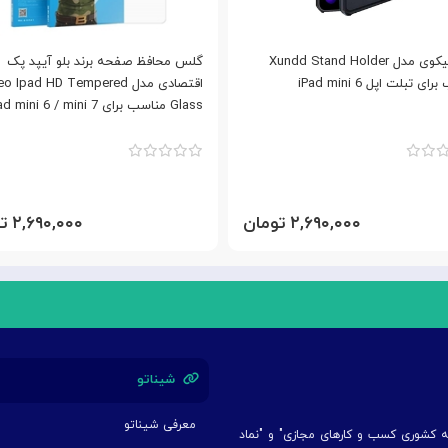
کاور اپیکوی مدل Xundd Stand Holder
گلس محافظ صفحه برند بلو آیپد پک
ی تبلت اپل iPad mini 6
اقتصادی مدل o Ipad HD Tempered
Glass مناسب برای ipad mini 6 / mini 7
۲,۶۹۰,۰۰۰ تومان
۲,۶۹۰,۰۰۰ تومان
شیناتو
معرفی شیناتو
یه کشوری کسب و کارهای مجازی" و "نماد