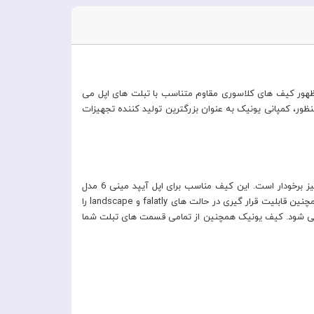
هد ظهور کیف های کلاسوری مقاوم متناسب با تبلت های اپل می
نظور، کمپانی یونیک به عنوان بزرگترین تولید کننده تجهیزات
کیف کلاسوری یونیک مدل Transforma از جنس ترموپلاستیک می باشد که علاوه بر مقاومت بالایی که در برابر ضربات دارد، از طول عمر بالایی نیز برخودار است. این کیف مناسب برای اپل آیپد مینی 6 مدل
2021 طراحی شده است که دارای یک پوشش داخلی ایمنی و بدنه ای مقاوم می باشد که از تبلت شما به خوبی محافظت می کند. کیف یونیک همچنین قابلیت قرار گیری در حالت های falatly و landscape را
نمی شود. کیف یونیک همچنین از تمامی قسمت های تبلت شما