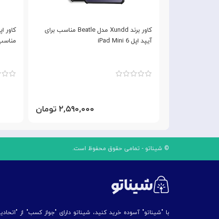
محافظ صفحه نمایش زاند مدل Xundd Axe
کاور برند Xundd مدل Beatle مناسب برای
آیپد اپل iPad Mini 6
مناسب برا
۱,۴۹۰ تومان
۲,۵۹۰,۰۰۰ تومان
© شیناتو - تمامی حقوق محفوظ است.
با "شیناتو" آسوده خرید کنید، شیناتو دارای "جواز کسب" از "اتحاد