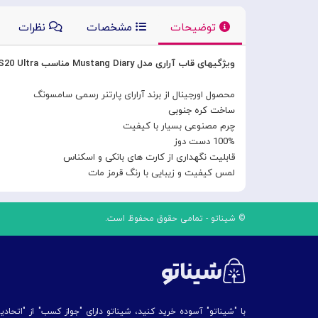
توضیحات
مشخصات
نظرات
ویژگیهای قاب آراری مدل Mustang Diary مناسب Galaxy S20 Ultra
محصول اورجینال از برند آرارای پارتنر رسمی سامسونگ
ساخت کره جنوبی
چرم مصنوعی بسیار با کیفیت
100% دست دوز
قابلیت نگهداری از کارت های بانکی و اسکناس
لمس کیفیت و زیبایی با رنگ قرمز مات
© شیناتو - تمامی حقوق محفوظ است.
با "شیناتو" آسوده خرید کنید، شیناتو دارای "جواز کسب" از "اتحاد