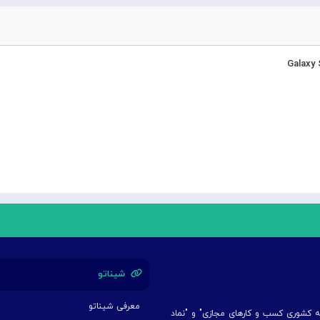
شیناتو
معرفی شیناتو
یه کشوری کسب و کارهای مجازی" و "نماد