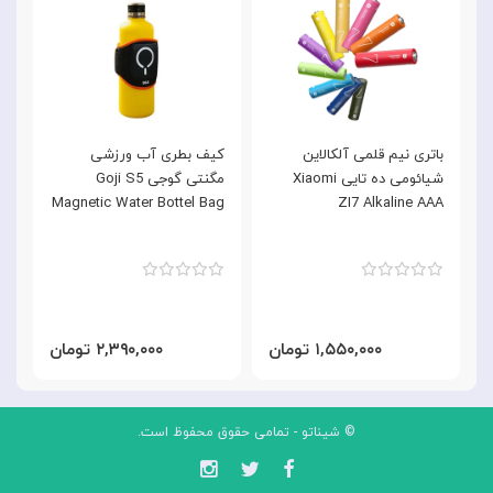
باتری نیم قلمی آلکالاین
کیف بطری آب ورزشی
ک
شیائومی ده تایی Xiaomi
مگنتی گوجی Goji S5
e
Magnetic Water Bottel Bag
ZI7 Alkaline AAA
G
۱,۵۵۰,۰۰۰ تومان
۲,۳۹۰,۰۰۰ تومان
© شیناتو - تمامی حقوق محفوظ است.