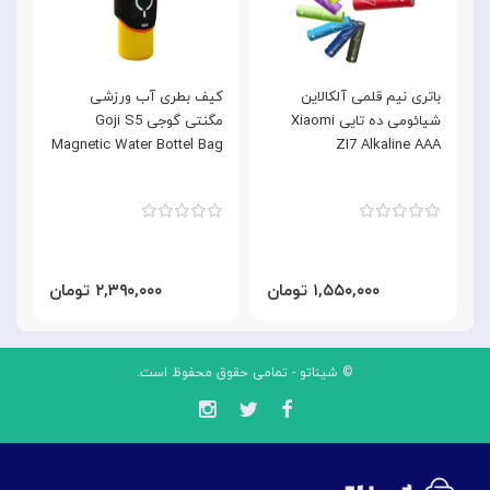
باتری نیم قلمی آلکالاین
کیف بطری آب ورزشی
ک
شیائومی ده تایی Xiaomi
مگنتی گوجی Goji S5
e
Magnetic Water Bottel Bag
ZI7 Alkaline AAA
G
۱,۵۵۰,۰۰۰ تومان
۲,۳۹۰,۰۰۰ تومان
© شیناتو - تمامی حقوق محفوظ است.