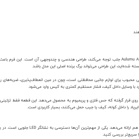
هند
اولین چیزی که در کاور کیس ایرپادز پرو 3 اپل Aulumu A39 Geometric جلب توجه می‌کند، طراحی هندسی و چن
ه شده‌اید، این طراحی می‌تواند برگ برنده اصلی این مدل باشد.
ی از TPU ضخیم‌شده ساخته شده است. TPU متریالی محبوب برای لوازم جانبی محافظتی است، چون در عین انعطاف
د با وسایل داخل کیف، فشار مستقیم کمتری به کیس وارد می‌شود.
نه TPU، یک قفل کلیپی از جنس Zinc Alloy یا آلیاژ روی قرار گرفته که حس فلزی و پریمیوم به محصول می‌دهد.
یرپاد را داخل کوله، کیف یا جیب حمل می‌کنند، بسیار کاربردی است.
 سریع‌تر بررسی کنید.