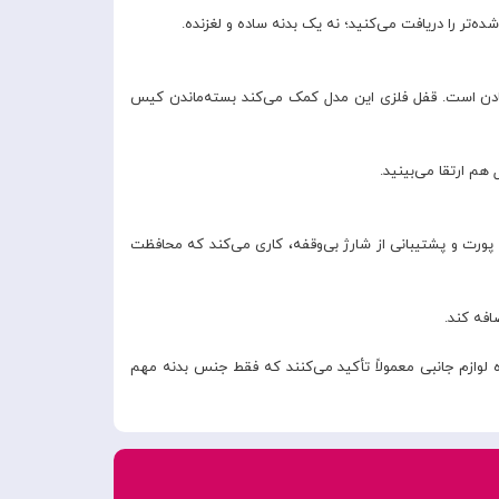
‌تر را دریافت می‌کنید؛ نه یک بدنه ساده و لغزنده.
فتادن است. قفل فلزی این مدل کمک می‌کند بسته‌ماندن کیس
هم ارتقا می‌بینید.
. کاور کیس ایرپادز پرو 3 اپل Aulumu A39 Geometric با نمایش LED، دسترسی آسان به Pairing، برش دقیق پورت و پشتیبانی از شارژ بی‌وقفه، کاری می‌کند که محافظت
افه کند.
لوازم جانبی معمولاً تأکید می‌کنند که فقط جنس بدنه مهم