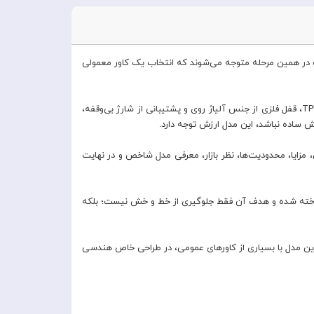
ی از کاربران درست در همین مرحله متوجه می‌شوند که انتخاب یک کاور معمولی
کاور کیس ایرپادز پرو 3 اپل Aulumu A39 Geometric دقیقاً برای همین نیاز طراحی شده است. این محصول با طراحی هندسی خاص، بدنه ضخیم TPU، قفل فلزی از جنس آلیاژ روی و پشتیبانی از شارژ بی‌وقفه،
ش ساده نباشد، این مدل ارزش توجه دارد.
کاربرد گرفته تا مشخصات فنی، مزایا، محدودیت‌ها، نظر بازار، معرفی مدل شاخص و در نهایت
Aulumu A39  یک محافظ اختصاصی برای کیس شارژ AirPods Pro 3 است که با ترکیب TPU و آلیاژ روی ساخته شده و هدف آن فقط جلوگیری از خط و خش نیست؛ بلکه
اوت این مدل با بسیاری از کاورهای عمومی، در طراحی خاص هندسی