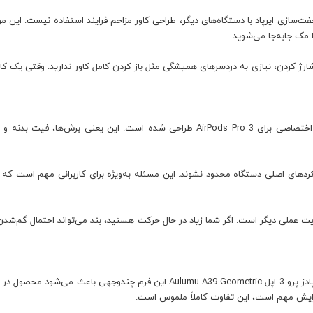
ست. یعنی برای جفت‌سازی ایرپاد با دستگاه‌های دیگر، طراحی کاور مزاحم فرایند استفاده نیست.
 مک جابه‌جا می‌شوید.
کردن، نیازی به دردسرهای همیشگی مثل باز کردن کامل کاور ندارید. وقتی یک کاور 
کاور کیس ایرپادز پرو 3 اپل Aulumu A39 Geometric به‌طور اختصاصی برای AirPods Pro 3 ط
کردهای اصلی دستگاه محدود نشوند. این مسئله به‌ویژه برای کاربرانی مهم است 
ی جداشونده هم یک مزیت عملی دیگر است. اگر شما زیاد در حال حرکت هستید، بند می‌تواند احتمال
طراحی هندسی فقط یک بازی ظاهری نیست. در کاور کیس ایرپادز پرو 3 اپل  Geometric
برایش مهم است، این تفاوت کاملاً ملموس است.