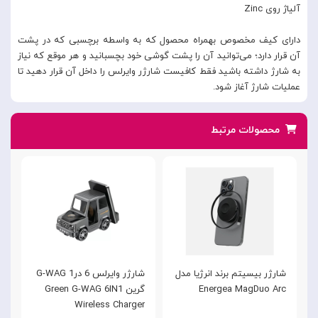
آلیاژ روی Zinc
دارای کیف مخصوص بهمراه محصول که به واسطه برچسبی که در پشت
آن قرار دارد؛ می‌توانید آن را پشت گوشی خود بچسبانید و هر موقع که نیاز
به شارژ داشته باشید فقط کافیست شارژر وایرلس را داخل آن قرار دهید تا
عملیات شارژ آغاز شود.
محصولات مرتبط
شارژر بیسیتم برند انرژیا مدل
شارژر وایرلس 6 در1 G-WAG
ش
Energea MagDuo Arc
گرین Green G-WAG 6IN1
ا
Y
Wireless Charger