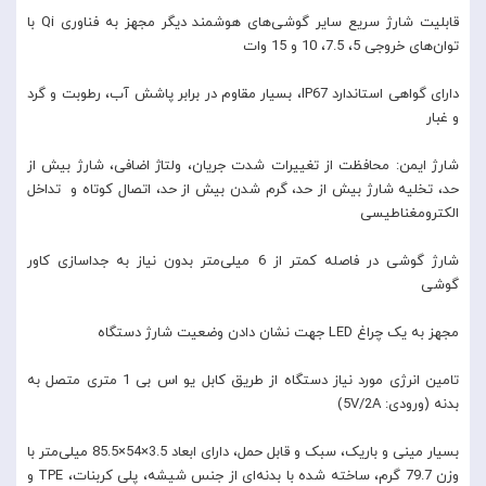
قابلیت شارژ سریع سایر گوشی‌های هوشمند دیگر مجهز به فناوری Qi با
توان‌های خروجی 5، 7.5، 10 و 15 وات
دارای گواهی استاندارد IP67، بسیار مقاوم در برابر پاشش آب، رطوبت و گرد
و غبار
شارژ ایمن: محافظت از تغییرات شدت جریان، ولتاژ اضافی، شارژ بیش از
حد، تخلیه شارژ بیش از حد، گرم شدن بیش از حد، اتصال کوتاه و تداخل
الکترومغناطیسی
شارژ گوشی در فاصله کمتر از 6 میلی‌متر بدون نیاز به جداسازی کاور
گوشی
مجهز به یک چراغ LED جهت نشان دادن وضعیت شارژ دستگاه
تامین انرژی مورد نیاز دستگاه از طریق کابل یو اس بی 1 متری متصل به
بدنه (ورودی: 5V/2A)
بسیار مینی و باریک، سبک و قابل حمل، دارای ابعاد 3.5×54×85.5 میلی‌متر با
وزن 79.7 گرم، ساخته شده با بدنه‌ای از جنس شیشه، پلی کربنات، TPE و