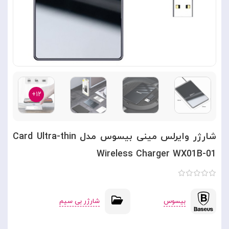
۱۲+
شارژر وایرلس مینی بیسوس مدل Card Ultra-thin
Wireless Charger WX01B-01
بیسوس
شارژر بی سیم