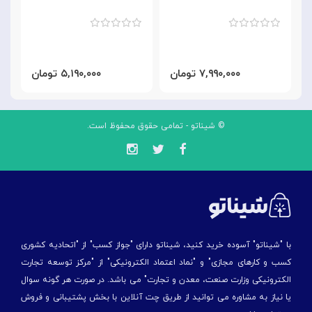
۷,۹۹۰,۰۰۰ تومان
۵,۱۹۰,۰۰۰ تومان
© شیناتو - تمامی حقوق محفوظ است.
با "شیناتو" آسوده خرید کنید، شیناتو دارای "جواز کسب" از "اتحادیه کشوری
کسب و کارهای مجازی" و "نماد اعتماد الکترونیکی" از "مركز توسعه تجارت
الكترونیكی وزارت صنعت، معدن و تجارت" می باشد. در صورت هر گونه سوال
یا نیاز به مشاوره می توانید از طریق چت آنلاین با بخش پشتیبانی و فروش