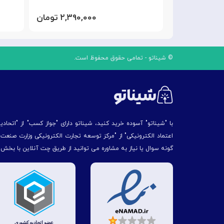
۱,۵۵ تومان
۲,۳۹۰,۰۰۰ تومان
© شیناتو - تمامی حقوق محفوظ است.
با "شیناتو" آسوده خرید کنید، شیناتو دارای "جواز کسب" از "اتحاد
اعتماد الکترونیکی" از "مركز توسعه تجارت الكترونیكی وزارت صنع
گونه سوال یا نیاز به مشاوره می توانید از طریق چت آنلاین با بخش