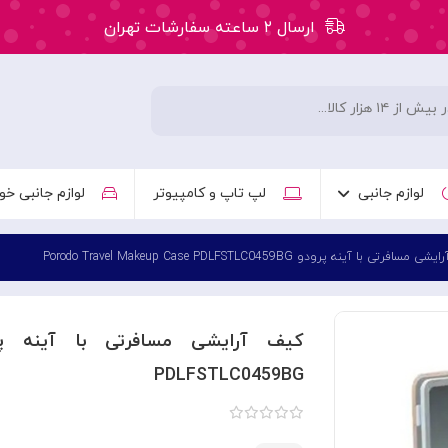
ارسال ۲ ساعته سفارشات تهران
۵۰ هزار تومان تخفیف اولین سفارش کد: WLC
ارسال ۲ ساعته سفارشات تهران
لوازم جانبی
لپ تاپ و کامپیوتر
لوازم جانبی خو
فرتی با آینه پرودو Porodo Travel Makeup Case PDLFSTLC0459BG
PDLFSTLC0459BG