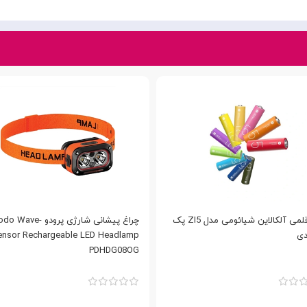
باتری قلمی آلکالاین شیائومی مدل ZI5‎ پک
چراغ پیشانی شارژی پرودو ave
ensor Rechargeable LED Headlamp
PDHDG08OG