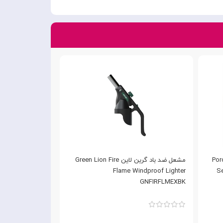
Porodo W-
مشعل ضد باد گرین لاین Green Lion Fire
 Heating Function
Flame Windproof Lighter
S
GNELCBLKTGY
GNFIRFLMEXBK