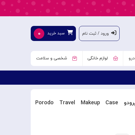
۰
سبد خرید
ورود / ثبت نام
درو
لوازم خانگی
شخصی و سلامت
کیف آرایشی مسافرتی با آینه پرودو Porodo Travel Makeup Case