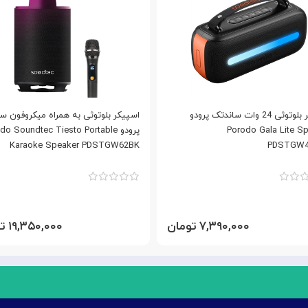
اسپیکر بلوتوثی 24 وات ساندتک پرودو
اسپیکر بلوتوثی به همراه میکروفون س
Porodo Gala Lite S
پرودو o Soundtec Tiesto Portable
Karaoke Speaker PDSTGW62BK
PDSTGW4
۷,۳۹۰,۰۰۰ تومان
۱۹,۳۵۰,۰۰۰ تومان