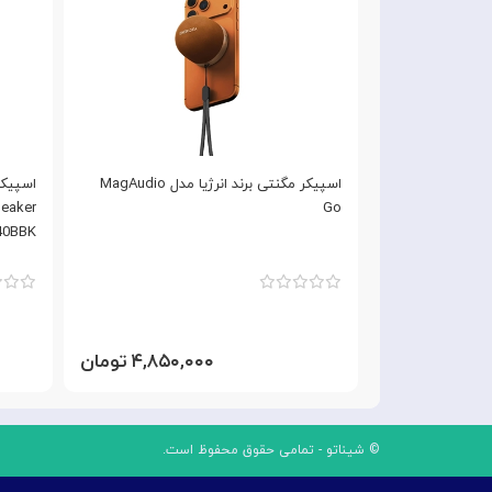
MDZ-3
اسپیکر مگنتی برند انرژیا مدل MagAudio
peaker
Go
0BBK
۱۹,۷ تومان
۴,۸۵۰,۰۰۰ تومان
© شیناتو - تمامی حقوق محفوظ است.