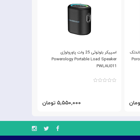
اندتک
اسپیکر بلوتوثی 25 وات پاورولوژی
Porod
Powerology Portable Load Speaker
با اسپیکر و شارژر
PWLAU011
۵,۵۵۰,۰۰۰ تومان